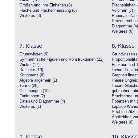
Winkel (10)
Rechnen mit D
Größen und ihre Einheiten (8)
Flächeninhalt 
Fläche und Flächenmessung (6)
Volumen (7)
Weiteres (3)
Rationale Zahl
Prozentrechnu
Diagramme (4)
Weiteres (0)
7. Klasse
8. Klasse
Grundwissen (9)
Grundwissen (
Symmetrische Figuren und Konstruktionen (22)
Proportionalitä
Winkel (17)
Funktion und T
Dreiecke (19)
lineare Funkti
Kongruenz (8)
Graphen linear
Algebra allgemein (1)
lineare Unglei
Terme (28)
lineare Gleic
Gleichungen (19)
gebrochen-rati
Funktionen (2)
Bruchterme un
Daten und Diagramme (4)
Potenzen mit 
Weiteres (1)
Laplace-Wahrsc
Strahlensätze 
Ähnlichkeit vo
Weiteres (0)
9. Klasse
10. Klasse