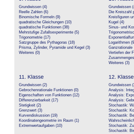
Grundwissen (4)
Grundwissen (
Reelle Zahlen (6)
Die Kreiszahl p
Binomische Formeln (9)
Kreisfiguren 
quadratische Gleichungen (10)
Kugel (4)
quadratische Funktionen (38)
Sinus- und Kos
Mehrstufige Zufallsexperimente (5)
Trigonometrisc
Trigonometrie (17)
Exponentialfun
Satzgruppe des Pythagoras (18)
Logarithmen (9
Prisma, Zylinder, Pyramide und Kegel (3)
Ganzrationale 
Weiteres (0)
Vertiefen der 
Zusammengeset
Weiteres (3)
11. Klasse
12. Klasse
Grundwissen (2)
Grundwissen (
Gebrochenrationale Funktionen (0)
Analysis: Inte
Eigenschaften von Funktionen (12)
Analysis: Expo
Differenzierbarkeit (17)
Analysis: Gebr
Stetigkeit (2)
Stochastik: Wa
Grenzwert (3)
Stochastik: Ko
Kurvendiskussion (19)
Stochastik: Be
Koordinatengeometrie im Raum (1)
Wahrscheinlich
Extremwertaufgaben (10)
Stochastik: Zu
Stochastik: Bi