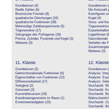
Grundwissen (4)
Grundwissen (
Reelle Zahlen (6)
Die Kreiszahl p
Binomische Formeln (9)
Kreisfiguren 
quadratische Gleichungen (10)
Kugel (4)
quadratische Funktionen (38)
Sinus- und Kos
Mehrstufige Zufallsexperimente (5)
Trigonometrisc
Trigonometrie (17)
Exponentialfun
Satzgruppe des Pythagoras (18)
Logarithmen (9
Prisma, Zylinder, Pyramide und Kegel (3)
Ganzrationale 
Weiteres (0)
Vertiefen der 
Zusammengeset
Weiteres (3)
11. Klasse
12. Klasse
Grundwissen (2)
Grundwissen (
Gebrochenrationale Funktionen (0)
Analysis: Inte
Eigenschaften von Funktionen (12)
Analysis: Expo
Differenzierbarkeit (17)
Analysis: Gebr
Stetigkeit (2)
Stochastik: Wa
Grenzwert (3)
Stochastik: Ko
Kurvendiskussion (19)
Stochastik: Be
Koordinatengeometrie im Raum (1)
Wahrscheinlich
Extremwertaufgaben (10)
Stochastik: Zu
Stochastik: Bi