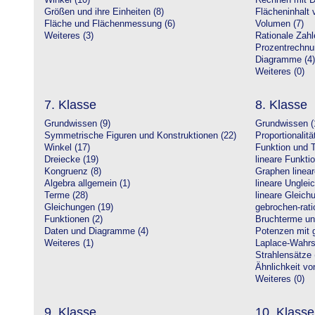
Winkel (10)
Rechnen mit D
Größen und ihre Einheiten (8)
Flächeninhalt 
Fläche und Flächenmessung (6)
Volumen (7)
Weiteres (3)
Rationale Zahl
Prozentrechnu
Diagramme (4)
Weiteres (0)
7. Klasse
8. Klasse
Grundwissen (9)
Grundwissen (
Symmetrische Figuren und Konstruktionen (22)
Proportionalitä
Winkel (17)
Funktion und T
Dreiecke (19)
lineare Funkti
Kongruenz (8)
Graphen linear
Algebra allgemein (1)
lineare Unglei
Terme (28)
lineare Gleic
Gleichungen (19)
gebrochen-rati
Funktionen (2)
Bruchterme un
Daten und Diagramme (4)
Potenzen mit 
Weiteres (1)
Laplace-Wahrsc
Strahlensätze 
Ähnlichkeit vo
Weiteres (0)
9. Klasse
10. Klasse