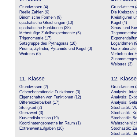
Grundwissen (4)
Grundwissen (
Reelle Zahlen (6)
Die Kreiszahl p
Binomische Formeln (9)
Kreisfiguren 
quadratische Gleichungen (10)
Kugel (4)
quadratische Funktionen (38)
Sinus- und Kos
Mehrstufige Zufallsexperimente (5)
Trigonometrisc
Trigonometrie (17)
Exponentialfun
Satzgruppe des Pythagoras (18)
Logarithmen (9
Prisma, Zylinder, Pyramide und Kegel (3)
Ganzrationale 
Weiteres (0)
Vertiefen der 
Zusammengeset
Weiteres (3)
11. Klasse
12. Klasse
Grundwissen (2)
Grundwissen (
Gebrochenrationale Funktionen (0)
Analysis: Inte
Eigenschaften von Funktionen (12)
Analysis: Expo
Differenzierbarkeit (17)
Analysis: Gebr
Stetigkeit (2)
Stochastik: Wa
Grenzwert (3)
Stochastik: Ko
Kurvendiskussion (19)
Stochastik: Be
Koordinatengeometrie im Raum (1)
Wahrscheinlich
Extremwertaufgaben (10)
Stochastik: Zu
Stochastik: Bi