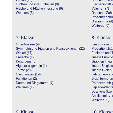
Winkel (10)
Rechnen mit D
Größen und ihre Einheiten (8)
Flächeninhalt 
Fläche und Flächenmessung (6)
Volumen (7)
Weiteres (3)
Rationale Zahl
Prozentrechnu
Diagramme (4)
Weiteres (0)
7. Klasse
8. Klasse
Grundwissen (9)
Grundwissen (
Symmetrische Figuren und Konstruktionen (22)
Proportionalitä
Winkel (17)
Funktion und T
Dreiecke (19)
lineare Funkti
Kongruenz (8)
Graphen linear
Algebra allgemein (1)
lineare Unglei
Terme (28)
lineare Gleic
Gleichungen (19)
gebrochen-rati
Funktionen (2)
Bruchterme un
Daten und Diagramme (4)
Potenzen mit 
Weiteres (1)
Laplace-Wahrsc
Strahlensätze 
Ähnlichkeit vo
Weiteres (0)
9. Klasse
10. Klasse