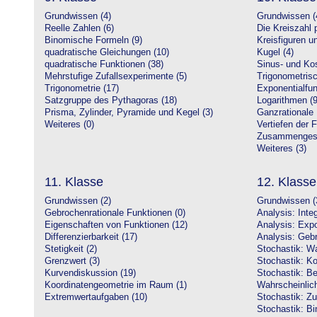
Grundwissen (4)
Grundwissen (
Reelle Zahlen (6)
Die Kreiszahl p
Binomische Formeln (9)
Kreisfiguren 
quadratische Gleichungen (10)
Kugel (4)
quadratische Funktionen (38)
Sinus- und Kos
Mehrstufige Zufallsexperimente (5)
Trigonometrisc
Trigonometrie (17)
Exponentialfun
Satzgruppe des Pythagoras (18)
Logarithmen (9
Prisma, Zylinder, Pyramide und Kegel (3)
Ganzrationale 
Weiteres (0)
Vertiefen der 
Zusammengeset
Weiteres (3)
11. Klasse
12. Klasse
Grundwissen (2)
Grundwissen (
Gebrochenrationale Funktionen (0)
Analysis: Inte
Eigenschaften von Funktionen (12)
Analysis: Expo
Differenzierbarkeit (17)
Analysis: Gebr
Stetigkeit (2)
Stochastik: Wa
Grenzwert (3)
Stochastik: Ko
Kurvendiskussion (19)
Stochastik: Be
Koordinatengeometrie im Raum (1)
Wahrscheinlich
Extremwertaufgaben (10)
Stochastik: Zu
Stochastik: Bi