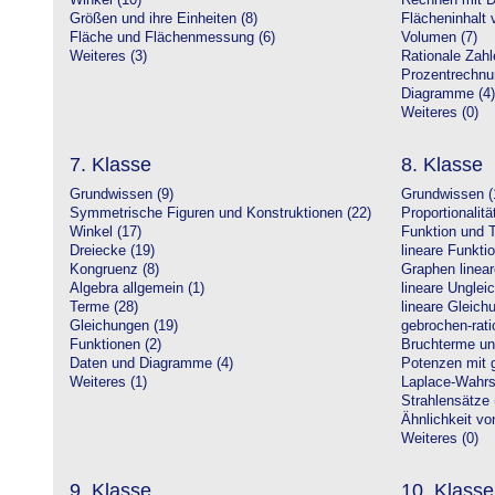
Winkel (10)
Rechnen mit D
Größen und ihre Einheiten (8)
Flächeninhalt 
Fläche und Flächenmessung (6)
Volumen (7)
Weiteres (3)
Rationale Zahl
Prozentrechnu
Diagramme (4)
Weiteres (0)
7. Klasse
8. Klasse
Grundwissen (9)
Grundwissen (
Symmetrische Figuren und Konstruktionen (22)
Proportionalitä
Winkel (17)
Funktion und T
Dreiecke (19)
lineare Funkti
Kongruenz (8)
Graphen linear
Algebra allgemein (1)
lineare Unglei
Terme (28)
lineare Gleic
Gleichungen (19)
gebrochen-rati
Funktionen (2)
Bruchterme un
Daten und Diagramme (4)
Potenzen mit 
Weiteres (1)
Laplace-Wahrsc
Strahlensätze 
Ähnlichkeit vo
Weiteres (0)
9. Klasse
10. Klasse