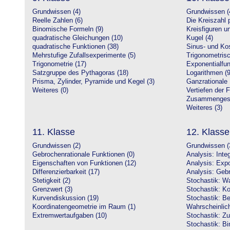
Grundwissen (4)
Grundwissen (
Reelle Zahlen (6)
Die Kreiszahl p
Binomische Formeln (9)
Kreisfiguren 
quadratische Gleichungen (10)
Kugel (4)
quadratische Funktionen (38)
Sinus- und Kos
Mehrstufige Zufallsexperimente (5)
Trigonometrisc
Trigonometrie (17)
Exponentialfun
Satzgruppe des Pythagoras (18)
Logarithmen (9
Prisma, Zylinder, Pyramide und Kegel (3)
Ganzrationale 
Weiteres (0)
Vertiefen der 
Zusammengeset
Weiteres (3)
11. Klasse
12. Klasse
Grundwissen (2)
Grundwissen (
Gebrochenrationale Funktionen (0)
Analysis: Inte
Eigenschaften von Funktionen (12)
Analysis: Expo
Differenzierbarkeit (17)
Analysis: Gebr
Stetigkeit (2)
Stochastik: Wa
Grenzwert (3)
Stochastik: Ko
Kurvendiskussion (19)
Stochastik: Be
Koordinatengeometrie im Raum (1)
Wahrscheinlich
Extremwertaufgaben (10)
Stochastik: Zu
Stochastik: Bi