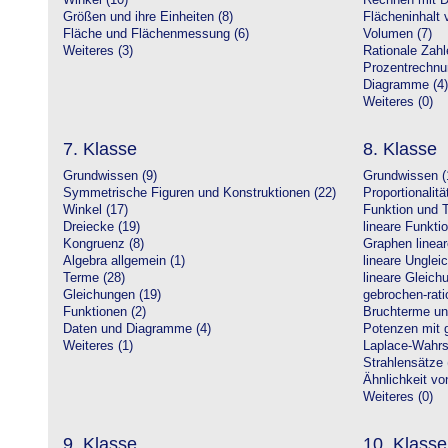
Winkel (10)
Rechnen mit D
Größen und ihre Einheiten (8)
Flächeninhalt 
Fläche und Flächenmessung (6)
Volumen (7)
Weiteres (3)
Rationale Zahl
Prozentrechnu
Diagramme (4)
Weiteres (0)
7. Klasse
8. Klasse
Grundwissen (9)
Grundwissen (
Symmetrische Figuren und Konstruktionen (22)
Proportionalitä
Winkel (17)
Funktion und T
Dreiecke (19)
lineare Funkti
Kongruenz (8)
Graphen linear
Algebra allgemein (1)
lineare Unglei
Terme (28)
lineare Gleic
Gleichungen (19)
gebrochen-rati
Funktionen (2)
Bruchterme un
Daten und Diagramme (4)
Potenzen mit 
Weiteres (1)
Laplace-Wahrsc
Strahlensätze 
Ähnlichkeit vo
Weiteres (0)
9. Klasse
10. Klasse