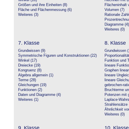
Winkel (10)
Rechnen mit D
Größen und ihre Einheiten (8)
Flächeninhalt 
Fläche und Flächenmessung (6)
Volumen (7)
Weiteres (3)
Rationale Zahl
Prozentrechnu
Diagramme (4)
Weiteres (0)
7. Klasse
8. Klasse
Grundwissen (9)
Grundwissen (
Symmetrische Figuren und Konstruktionen (22)
Proportionalitä
Winkel (17)
Funktion und T
Dreiecke (19)
lineare Funkti
Kongruenz (8)
Graphen linear
Algebra allgemein (1)
lineare Unglei
Terme (28)
lineare Gleic
Gleichungen (19)
gebrochen-rati
Funktionen (2)
Bruchterme un
Daten und Diagramme (4)
Potenzen mit 
Weiteres (1)
Laplace-Wahrsc
Strahlensätze 
Ähnlichkeit vo
Weiteres (0)
9. Klasse
10. Klasse