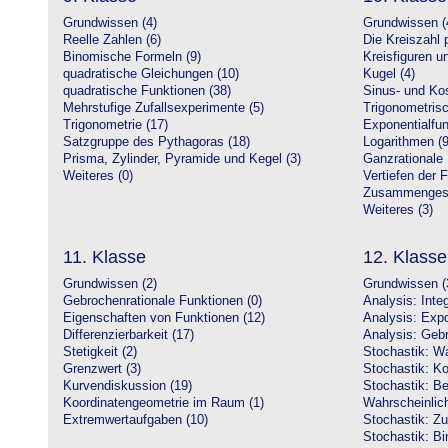
Grundwissen (4)
Grundwissen (
Reelle Zahlen (6)
Die Kreiszahl p
Binomische Formeln (9)
Kreisfiguren 
quadratische Gleichungen (10)
Kugel (4)
quadratische Funktionen (38)
Sinus- und Kos
Mehrstufige Zufallsexperimente (5)
Trigonometrisc
Trigonometrie (17)
Exponentialfun
Satzgruppe des Pythagoras (18)
Logarithmen (9
Prisma, Zylinder, Pyramide und Kegel (3)
Ganzrationale 
Weiteres (0)
Vertiefen der 
Zusammengeset
Weiteres (3)
11. Klasse
12. Klasse
Grundwissen (2)
Grundwissen (
Gebrochenrationale Funktionen (0)
Analysis: Inte
Eigenschaften von Funktionen (12)
Analysis: Expo
Differenzierbarkeit (17)
Analysis: Gebr
Stetigkeit (2)
Stochastik: Wa
Grenzwert (3)
Stochastik: Ko
Kurvendiskussion (19)
Stochastik: Be
Koordinatengeometrie im Raum (1)
Wahrscheinlich
Extremwertaufgaben (10)
Stochastik: Zu
Stochastik: Bi