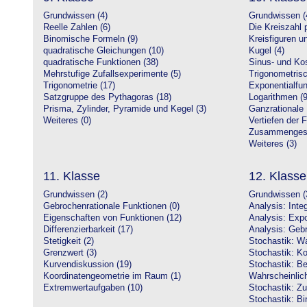
Grundwissen (4)
Grundwissen (
Reelle Zahlen (6)
Die Kreiszahl p
Binomische Formeln (9)
Kreisfiguren 
quadratische Gleichungen (10)
Kugel (4)
quadratische Funktionen (38)
Sinus- und Kos
Mehrstufige Zufallsexperimente (5)
Trigonometrisc
Trigonometrie (17)
Exponentialfun
Satzgruppe des Pythagoras (18)
Logarithmen (9
Prisma, Zylinder, Pyramide und Kegel (3)
Ganzrationale 
Weiteres (0)
Vertiefen der 
Zusammengeset
Weiteres (3)
11. Klasse
12. Klasse
Grundwissen (2)
Grundwissen (
Gebrochenrationale Funktionen (0)
Analysis: Inte
Eigenschaften von Funktionen (12)
Analysis: Expo
Differenzierbarkeit (17)
Analysis: Gebr
Stetigkeit (2)
Stochastik: Wa
Grenzwert (3)
Stochastik: Ko
Kurvendiskussion (19)
Stochastik: Be
Koordinatengeometrie im Raum (1)
Wahrscheinlich
Extremwertaufgaben (10)
Stochastik: Zu
Stochastik: Bi