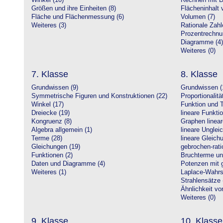
Winkel (10)
Rechnen mit D
Größen und ihre Einheiten (8)
Flächeninhalt 
Fläche und Flächenmessung (6)
Volumen (7)
Weiteres (3)
Rationale Zahl
Prozentrechnu
Diagramme (4)
Weiteres (0)
7. Klasse
8. Klasse
Grundwissen (9)
Grundwissen (
Symmetrische Figuren und Konstruktionen (22)
Proportionalitä
Winkel (17)
Funktion und T
Dreiecke (19)
lineare Funkti
Kongruenz (8)
Graphen linear
Algebra allgemein (1)
lineare Unglei
Terme (28)
lineare Gleic
Gleichungen (19)
gebrochen-rati
Funktionen (2)
Bruchterme un
Daten und Diagramme (4)
Potenzen mit 
Weiteres (1)
Laplace-Wahrsc
Strahlensätze 
Ähnlichkeit vo
Weiteres (0)
9. Klasse
10. Klasse