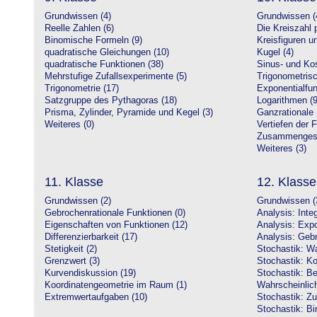
Grundwissen (4)
Grundwissen (
Reelle Zahlen (6)
Die Kreiszahl p
Binomische Formeln (9)
Kreisfiguren 
quadratische Gleichungen (10)
Kugel (4)
quadratische Funktionen (38)
Sinus- und Kos
Mehrstufige Zufallsexperimente (5)
Trigonometrisc
Trigonometrie (17)
Exponentialfun
Satzgruppe des Pythagoras (18)
Logarithmen (9
Prisma, Zylinder, Pyramide und Kegel (3)
Ganzrationale 
Weiteres (0)
Vertiefen der 
Zusammengeset
Weiteres (3)
11. Klasse
12. Klasse
Grundwissen (2)
Grundwissen (
Gebrochenrationale Funktionen (0)
Analysis: Inte
Eigenschaften von Funktionen (12)
Analysis: Expo
Differenzierbarkeit (17)
Analysis: Gebr
Stetigkeit (2)
Stochastik: Wa
Grenzwert (3)
Stochastik: Ko
Kurvendiskussion (19)
Stochastik: Be
Koordinatengeometrie im Raum (1)
Wahrscheinlich
Extremwertaufgaben (10)
Stochastik: Zu
Stochastik: Bi