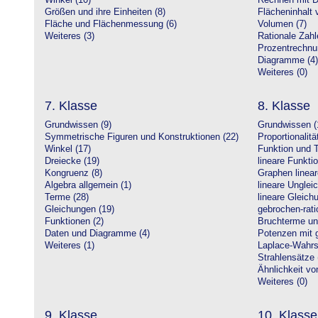
Winkel (10)
Rechnen mit D
Größen und ihre Einheiten (8)
Flächeninhalt 
Fläche und Flächenmessung (6)
Volumen (7)
Weiteres (3)
Rationale Zahl
Prozentrechnu
Diagramme (4)
Weiteres (0)
7. Klasse
8. Klasse
Grundwissen (9)
Grundwissen (
Symmetrische Figuren und Konstruktionen (22)
Proportionalitä
Winkel (17)
Funktion und T
Dreiecke (19)
lineare Funkti
Kongruenz (8)
Graphen linear
Algebra allgemein (1)
lineare Unglei
Terme (28)
lineare Gleic
Gleichungen (19)
gebrochen-rati
Funktionen (2)
Bruchterme un
Daten und Diagramme (4)
Potenzen mit 
Weiteres (1)
Laplace-Wahrsc
Strahlensätze 
Ähnlichkeit vo
Weiteres (0)
9. Klasse
10. Klasse