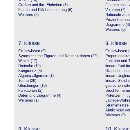
Winkel (10)
Rechnen mit D
Größen und ihre Einheiten (8)
Flächeninhalt 
Fläche und Flächenmessung (6)
Volumen (7)
Weiteres (3)
Rationale Zahl
Prozentrechnu
Diagramme (4)
Weiteres (0)
7. Klasse
8. Klasse
Grundwissen (9)
Grundwissen (
Symmetrische Figuren und Konstruktionen (22)
Proportionalitä
Winkel (17)
Funktion und T
Dreiecke (19)
lineare Funkti
Kongruenz (8)
Graphen linear
Algebra allgemein (1)
lineare Unglei
Terme (28)
lineare Gleic
Gleichungen (19)
gebrochen-rati
Funktionen (2)
Bruchterme un
Daten und Diagramme (4)
Potenzen mit 
Weiteres (1)
Laplace-Wahrsc
Strahlensätze 
Ähnlichkeit vo
Weiteres (0)
9. Klasse
10. Klasse