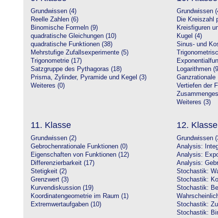
Grundwissen (4)
Grundwissen (
Reelle Zahlen (6)
Die Kreiszahl p
Binomische Formeln (9)
Kreisfiguren 
quadratische Gleichungen (10)
Kugel (4)
quadratische Funktionen (38)
Sinus- und Kos
Mehrstufige Zufallsexperimente (5)
Trigonometrisc
Trigonometrie (17)
Exponentialfun
Satzgruppe des Pythagoras (18)
Logarithmen (9
Prisma, Zylinder, Pyramide und Kegel (3)
Ganzrationale 
Weiteres (0)
Vertiefen der 
Zusammengeset
Weiteres (3)
11. Klasse
12. Klasse
Grundwissen (2)
Grundwissen (
Gebrochenrationale Funktionen (0)
Analysis: Inte
Eigenschaften von Funktionen (12)
Analysis: Expo
Differenzierbarkeit (17)
Analysis: Gebr
Stetigkeit (2)
Stochastik: Wa
Grenzwert (3)
Stochastik: Ko
Kurvendiskussion (19)
Stochastik: Be
Koordinatengeometrie im Raum (1)
Wahrscheinlich
Extremwertaufgaben (10)
Stochastik: Zu
Stochastik: Bi