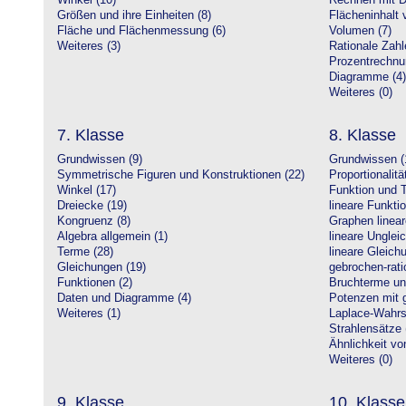
Winkel (10)
Rechnen mit D
Größen und ihre Einheiten (8)
Flächeninhalt 
Fläche und Flächenmessung (6)
Volumen (7)
Weiteres (3)
Rationale Zahl
Prozentrechnu
Diagramme (4)
Weiteres (0)
7. Klasse
8. Klasse
Grundwissen (9)
Grundwissen (
Symmetrische Figuren und Konstruktionen (22)
Proportionalitä
Winkel (17)
Funktion und T
Dreiecke (19)
lineare Funkti
Kongruenz (8)
Graphen linear
Algebra allgemein (1)
lineare Unglei
Terme (28)
lineare Gleic
Gleichungen (19)
gebrochen-rati
Funktionen (2)
Bruchterme un
Daten und Diagramme (4)
Potenzen mit 
Weiteres (1)
Laplace-Wahrsc
Strahlensätze 
Ähnlichkeit vo
Weiteres (0)
9. Klasse
10. Klasse