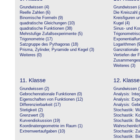
Grundwissen (4)
Grundwissen (
Reelle Zahlen (6)
Die Kreiszahl p
Binomische Formeln (9)
Kreisfiguren 
quadratische Gleichungen (10)
Kugel (4)
quadratische Funktionen (38)
Sinus- und Kos
Mehrstufige Zufallsexperimente (5)
Trigonometrisc
Trigonometrie (17)
Exponentialfun
Satzgruppe des Pythagoras (18)
Logarithmen (9
Prisma, Zylinder, Pyramide und Kegel (3)
Ganzrationale 
Weiteres (0)
Vertiefen der 
Zusammengeset
Weiteres (3)
11. Klasse
12. Klasse
Grundwissen (2)
Grundwissen (
Gebrochenrationale Funktionen (0)
Analysis: Inte
Eigenschaften von Funktionen (12)
Analysis: Expo
Differenzierbarkeit (17)
Analysis: Gebr
Stetigkeit (2)
Stochastik: Wa
Grenzwert (3)
Stochastik: Ko
Kurvendiskussion (19)
Stochastik: Be
Koordinatengeometrie im Raum (1)
Wahrscheinlich
Extremwertaufgaben (10)
Stochastik: Zu
Stochastik: Bi