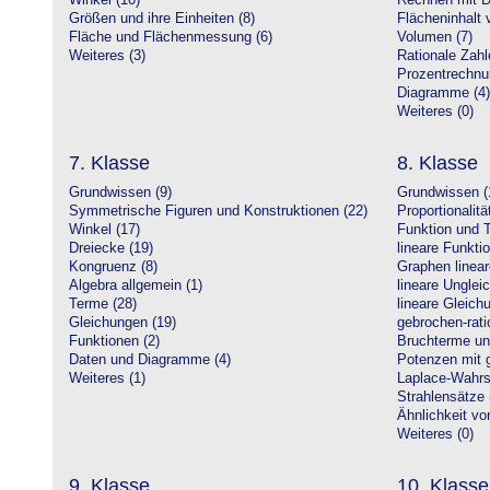
Winkel (10)
Rechnen mit D
Größen und ihre Einheiten (8)
Flächeninhalt 
Fläche und Flächenmessung (6)
Volumen (7)
Weiteres (3)
Rationale Zahl
Prozentrechnu
Diagramme (4)
Weiteres (0)
7. Klasse
8. Klasse
Grundwissen (9)
Grundwissen (
Symmetrische Figuren und Konstruktionen (22)
Proportionalitä
Winkel (17)
Funktion und T
Dreiecke (19)
lineare Funkti
Kongruenz (8)
Graphen linear
Algebra allgemein (1)
lineare Unglei
Terme (28)
lineare Gleic
Gleichungen (19)
gebrochen-rati
Funktionen (2)
Bruchterme un
Daten und Diagramme (4)
Potenzen mit 
Weiteres (1)
Laplace-Wahrsc
Strahlensätze 
Ähnlichkeit vo
Weiteres (0)
9. Klasse
10. Klasse