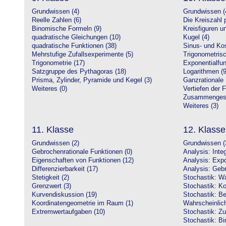
Grundwissen (4)
Grundwissen (
Reelle Zahlen (6)
Die Kreiszahl p
Binomische Formeln (9)
Kreisfiguren 
quadratische Gleichungen (10)
Kugel (4)
quadratische Funktionen (38)
Sinus- und Kos
Mehrstufige Zufallsexperimente (5)
Trigonometrisc
Trigonometrie (17)
Exponentialfun
Satzgruppe des Pythagoras (18)
Logarithmen (9
Prisma, Zylinder, Pyramide und Kegel (3)
Ganzrationale 
Weiteres (0)
Vertiefen der 
Zusammengeset
Weiteres (3)
11. Klasse
12. Klasse
Grundwissen (2)
Grundwissen (
Gebrochenrationale Funktionen (0)
Analysis: Inte
Eigenschaften von Funktionen (12)
Analysis: Expo
Differenzierbarkeit (17)
Analysis: Gebr
Stetigkeit (2)
Stochastik: Wa
Grenzwert (3)
Stochastik: Ko
Kurvendiskussion (19)
Stochastik: Be
Koordinatengeometrie im Raum (1)
Wahrscheinlich
Extremwertaufgaben (10)
Stochastik: Zu
Stochastik: Bi