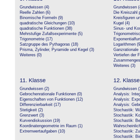
Grundwissen (4)
Grundwissen (
Reelle Zahlen (6)
Die Kreiszahl p
Binomische Formeln (9)
Kreisfiguren 
quadratische Gleichungen (10)
Kugel (4)
quadratische Funktionen (38)
Sinus- und Kos
Mehrstufige Zufallsexperimente (5)
Trigonometrisc
Trigonometrie (17)
Exponentialfun
Satzgruppe des Pythagoras (18)
Logarithmen (9
Prisma, Zylinder, Pyramide und Kegel (3)
Ganzrationale 
Weiteres (0)
Vertiefen der 
Zusammengeset
Weiteres (3)
11. Klasse
12. Klasse
Grundwissen (2)
Grundwissen (
Gebrochenrationale Funktionen (0)
Analysis: Inte
Eigenschaften von Funktionen (12)
Analysis: Expo
Differenzierbarkeit (17)
Analysis: Gebr
Stetigkeit (2)
Stochastik: Wa
Grenzwert (3)
Stochastik: Ko
Kurvendiskussion (19)
Stochastik: Be
Koordinatengeometrie im Raum (1)
Wahrscheinlich
Extremwertaufgaben (10)
Stochastik: Zu
Stochastik: Bi