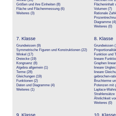
Winkel (10)
Rechnen mit D
Größen und ihre Einheiten (8)
Flächeninhalt 
Fläche und Flächenmessung (6)
Volumen (7)
Weiteres (3)
Rationale Zahl
Prozentrechnu
Diagramme (4)
Weiteres (0)
7. Klasse
8. Klasse
Grundwissen (9)
Grundwissen (
Symmetrische Figuren und Konstruktionen (22)
Proportionalitä
Winkel (17)
Funktion und T
Dreiecke (19)
lineare Funkti
Kongruenz (8)
Graphen linear
Algebra allgemein (1)
lineare Unglei
Terme (28)
lineare Gleic
Gleichungen (19)
gebrochen-rati
Funktionen (2)
Bruchterme un
Daten und Diagramme (4)
Potenzen mit 
Weiteres (1)
Laplace-Wahrsc
Strahlensätze 
Ähnlichkeit vo
Weiteres (0)
9. Klasse
10. Klasse