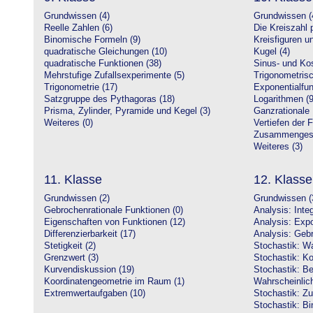
Grundwissen (4)
Grundwissen (
Reelle Zahlen (6)
Die Kreiszahl p
Binomische Formeln (9)
Kreisfiguren 
quadratische Gleichungen (10)
Kugel (4)
quadratische Funktionen (38)
Sinus- und Kos
Mehrstufige Zufallsexperimente (5)
Trigonometrisc
Trigonometrie (17)
Exponentialfun
Satzgruppe des Pythagoras (18)
Logarithmen (9
Prisma, Zylinder, Pyramide und Kegel (3)
Ganzrationale 
Weiteres (0)
Vertiefen der 
Zusammengeset
Weiteres (3)
11. Klasse
12. Klasse
Grundwissen (2)
Grundwissen (
Gebrochenrationale Funktionen (0)
Analysis: Inte
Eigenschaften von Funktionen (12)
Analysis: Expo
Differenzierbarkeit (17)
Analysis: Gebr
Stetigkeit (2)
Stochastik: Wa
Grenzwert (3)
Stochastik: Ko
Kurvendiskussion (19)
Stochastik: Be
Koordinatengeometrie im Raum (1)
Wahrscheinlich
Extremwertaufgaben (10)
Stochastik: Zu
Stochastik: Bi