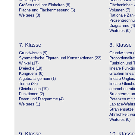
Winkel (10)
Rechnen mit D
Größen und ihre Einheiten (8)
Flächeninhalt 
Fläche und Flächenmessung (6)
Volumen (7)
Weiteres (3)
Rationale Zahl
Prozentrechnu
Diagramme (4)
Weiteres (0)
7. Klasse
8. Klasse
Grundwissen (9)
Grundwissen (
Symmetrische Figuren und Konstruktionen (22)
Proportionalitä
Winkel (17)
Funktion und T
Dreiecke (19)
lineare Funkti
Kongruenz (8)
Graphen linear
Algebra allgemein (1)
lineare Unglei
Terme (28)
lineare Gleic
Gleichungen (19)
gebrochen-rati
Funktionen (2)
Bruchterme un
Daten und Diagramme (4)
Potenzen mit 
Weiteres (1)
Laplace-Wahrsc
Strahlensätze 
Ähnlichkeit vo
Weiteres (0)
9. Klasse
10. Klasse