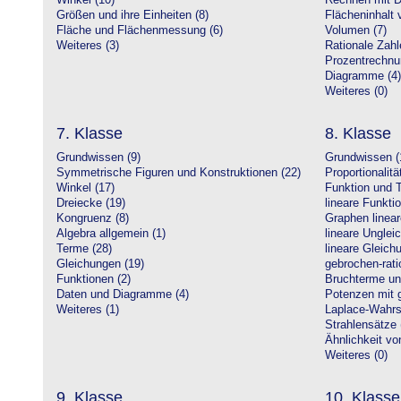
Winkel (10)
Rechnen mit D
Größen und ihre Einheiten (8)
Flächeninhalt 
Fläche und Flächenmessung (6)
Volumen (7)
Weiteres (3)
Rationale Zahl
Prozentrechnu
Diagramme (4)
Weiteres (0)
7. Klasse
8. Klasse
Grundwissen (9)
Grundwissen (
Symmetrische Figuren und Konstruktionen (22)
Proportionalitä
Winkel (17)
Funktion und T
Dreiecke (19)
lineare Funkti
Kongruenz (8)
Graphen linear
Algebra allgemein (1)
lineare Unglei
Terme (28)
lineare Gleic
Gleichungen (19)
gebrochen-rati
Funktionen (2)
Bruchterme un
Daten und Diagramme (4)
Potenzen mit 
Weiteres (1)
Laplace-Wahrsc
Strahlensätze 
Ähnlichkeit vo
Weiteres (0)
9. Klasse
10. Klasse