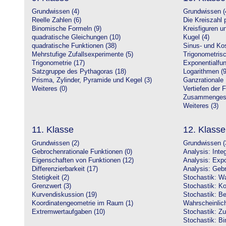
Grundwissen (4)
Grundwissen (
Reelle Zahlen (6)
Die Kreiszahl p
Binomische Formeln (9)
Kreisfiguren 
quadratische Gleichungen (10)
Kugel (4)
quadratische Funktionen (38)
Sinus- und Kos
Mehrstufige Zufallsexperimente (5)
Trigonometrisc
Trigonometrie (17)
Exponentialfun
Satzgruppe des Pythagoras (18)
Logarithmen (9
Prisma, Zylinder, Pyramide und Kegel (3)
Ganzrationale 
Weiteres (0)
Vertiefen der 
Zusammengeset
Weiteres (3)
11. Klasse
12. Klasse
Grundwissen (2)
Grundwissen (
Gebrochenrationale Funktionen (0)
Analysis: Inte
Eigenschaften von Funktionen (12)
Analysis: Expo
Differenzierbarkeit (17)
Analysis: Gebr
Stetigkeit (2)
Stochastik: Wa
Grenzwert (3)
Stochastik: Ko
Kurvendiskussion (19)
Stochastik: Be
Koordinatengeometrie im Raum (1)
Wahrscheinlich
Extremwertaufgaben (10)
Stochastik: Zu
Stochastik: Bi