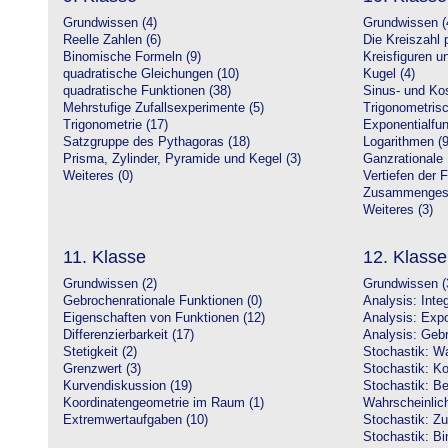
Grundwissen (4)
Grundwissen (
Reelle Zahlen (6)
Die Kreiszahl p
Binomische Formeln (9)
Kreisfiguren 
quadratische Gleichungen (10)
Kugel (4)
quadratische Funktionen (38)
Sinus- und Kos
Mehrstufige Zufallsexperimente (5)
Trigonometrisc
Trigonometrie (17)
Exponentialfun
Satzgruppe des Pythagoras (18)
Logarithmen (9
Prisma, Zylinder, Pyramide und Kegel (3)
Ganzrationale 
Weiteres (0)
Vertiefen der 
Zusammengeset
Weiteres (3)
11. Klasse
12. Klasse
Grundwissen (2)
Grundwissen (
Gebrochenrationale Funktionen (0)
Analysis: Inte
Eigenschaften von Funktionen (12)
Analysis: Expo
Differenzierbarkeit (17)
Analysis: Gebr
Stetigkeit (2)
Stochastik: Wa
Grenzwert (3)
Stochastik: Ko
Kurvendiskussion (19)
Stochastik: Be
Koordinatengeometrie im Raum (1)
Wahrscheinlich
Extremwertaufgaben (10)
Stochastik: Zu
Stochastik: Bi