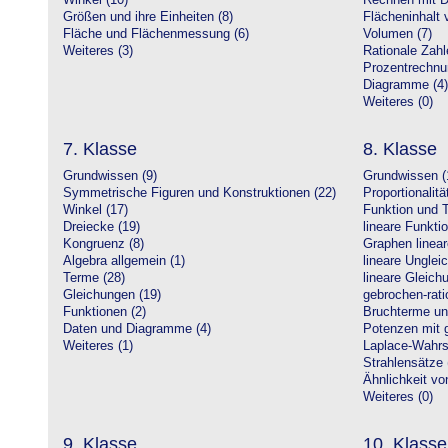
Winkel (10)
Rechnen mit D
Größen und ihre Einheiten (8)
Flächeninhalt 
Fläche und Flächenmessung (6)
Volumen (7)
Weiteres (3)
Rationale Zahl
Prozentrechnu
Diagramme (4)
Weiteres (0)
7. Klasse
8. Klasse
Grundwissen (9)
Grundwissen (
Symmetrische Figuren und Konstruktionen (22)
Proportionalitä
Winkel (17)
Funktion und T
Dreiecke (19)
lineare Funkti
Kongruenz (8)
Graphen linear
Algebra allgemein (1)
lineare Unglei
Terme (28)
lineare Gleic
Gleichungen (19)
gebrochen-rati
Funktionen (2)
Bruchterme un
Daten und Diagramme (4)
Potenzen mit 
Weiteres (1)
Laplace-Wahrsc
Strahlensätze 
Ähnlichkeit vo
Weiteres (0)
9. Klasse
10. Klasse