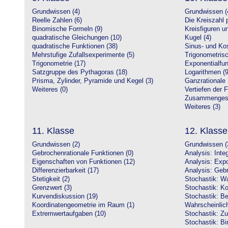
Grundwissen (4)
Grundwissen (
Reelle Zahlen (6)
Die Kreiszahl p
Binomische Formeln (9)
Kreisfiguren 
quadratische Gleichungen (10)
Kugel (4)
quadratische Funktionen (38)
Sinus- und Kos
Mehrstufige Zufallsexperimente (5)
Trigonometrisc
Trigonometrie (17)
Exponentialfun
Satzgruppe des Pythagoras (18)
Logarithmen (9
Prisma, Zylinder, Pyramide und Kegel (3)
Ganzrationale 
Weiteres (0)
Vertiefen der 
Zusammengeset
Weiteres (3)
11. Klasse
12. Klasse
Grundwissen (2)
Grundwissen (
Gebrochenrationale Funktionen (0)
Analysis: Inte
Eigenschaften von Funktionen (12)
Analysis: Expo
Differenzierbarkeit (17)
Analysis: Gebr
Stetigkeit (2)
Stochastik: Wa
Grenzwert (3)
Stochastik: Ko
Kurvendiskussion (19)
Stochastik: Be
Koordinatengeometrie im Raum (1)
Wahrscheinlich
Extremwertaufgaben (10)
Stochastik: Zu
Stochastik: Bi