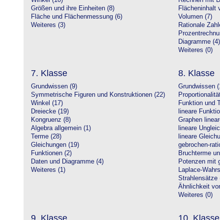
Winkel (10)
Rechnen mit D
Größen und ihre Einheiten (8)
Flächeninhalt 
Fläche und Flächenmessung (6)
Volumen (7)
Weiteres (3)
Rationale Zahl
Prozentrechnu
Diagramme (4)
Weiteres (0)
7. Klasse
8. Klasse
Grundwissen (9)
Grundwissen (
Symmetrische Figuren und Konstruktionen (22)
Proportionalitä
Winkel (17)
Funktion und T
Dreiecke (19)
lineare Funkti
Kongruenz (8)
Graphen linear
Algebra allgemein (1)
lineare Unglei
Terme (28)
lineare Gleic
Gleichungen (19)
gebrochen-rati
Funktionen (2)
Bruchterme un
Daten und Diagramme (4)
Potenzen mit 
Weiteres (1)
Laplace-Wahrsc
Strahlensätze 
Ähnlichkeit vo
Weiteres (0)
9. Klasse
10. Klasse