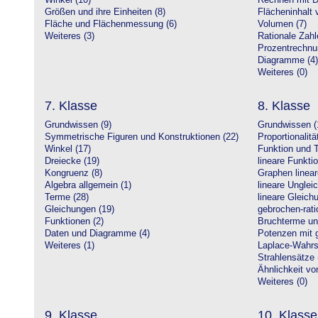
Winkel (10)
Rechnen mit D
Größen und ihre Einheiten (8)
Flächeninhalt 
Fläche und Flächenmessung (6)
Volumen (7)
Weiteres (3)
Rationale Zahl
Prozentrechnu
Diagramme (4)
Weiteres (0)
7. Klasse
8. Klasse
Grundwissen (9)
Grundwissen (
Symmetrische Figuren und Konstruktionen (22)
Proportionalitä
Winkel (17)
Funktion und T
Dreiecke (19)
lineare Funkti
Kongruenz (8)
Graphen linear
Algebra allgemein (1)
lineare Unglei
Terme (28)
lineare Gleic
Gleichungen (19)
gebrochen-rati
Funktionen (2)
Bruchterme un
Daten und Diagramme (4)
Potenzen mit 
Weiteres (1)
Laplace-Wahrsc
Strahlensätze 
Ähnlichkeit vo
Weiteres (0)
9. Klasse
10. Klasse