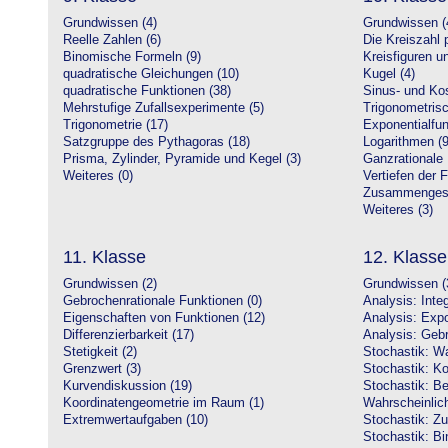
Grundwissen (4)
Grundwissen (
Reelle Zahlen (6)
Die Kreiszahl p
Binomische Formeln (9)
Kreisfiguren 
quadratische Gleichungen (10)
Kugel (4)
quadratische Funktionen (38)
Sinus- und Kos
Mehrstufige Zufallsexperimente (5)
Trigonometrisc
Trigonometrie (17)
Exponentialfun
Satzgruppe des Pythagoras (18)
Logarithmen (9
Prisma, Zylinder, Pyramide und Kegel (3)
Ganzrationale 
Weiteres (0)
Vertiefen der 
Zusammengeset
Weiteres (3)
11. Klasse
12. Klasse
Grundwissen (2)
Grundwissen (
Gebrochenrationale Funktionen (0)
Analysis: Inte
Eigenschaften von Funktionen (12)
Analysis: Expo
Differenzierbarkeit (17)
Analysis: Gebr
Stetigkeit (2)
Stochastik: Wa
Grenzwert (3)
Stochastik: Ko
Kurvendiskussion (19)
Stochastik: Be
Koordinatengeometrie im Raum (1)
Wahrscheinlich
Extremwertaufgaben (10)
Stochastik: Zu
Stochastik: Bi