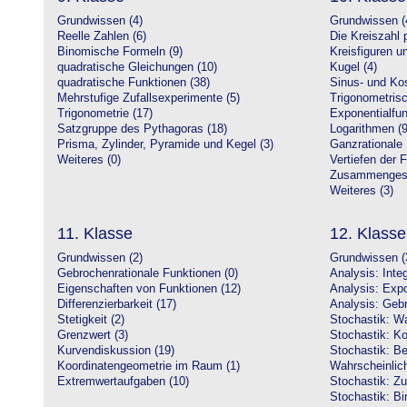
Grundwissen (4)
Grundwissen (
Reelle Zahlen (6)
Die Kreiszahl p
Binomische Formeln (9)
Kreisfiguren 
quadratische Gleichungen (10)
Kugel (4)
quadratische Funktionen (38)
Sinus- und Kos
Mehrstufige Zufallsexperimente (5)
Trigonometrisc
Trigonometrie (17)
Exponentialfun
Satzgruppe des Pythagoras (18)
Logarithmen (9
Prisma, Zylinder, Pyramide und Kegel (3)
Ganzrationale 
Weiteres (0)
Vertiefen der 
Zusammengeset
Weiteres (3)
11. Klasse
12. Klasse
Grundwissen (2)
Grundwissen (
Gebrochenrationale Funktionen (0)
Analysis: Inte
Eigenschaften von Funktionen (12)
Analysis: Expo
Differenzierbarkeit (17)
Analysis: Gebr
Stetigkeit (2)
Stochastik: Wa
Grenzwert (3)
Stochastik: Ko
Kurvendiskussion (19)
Stochastik: Be
Koordinatengeometrie im Raum (1)
Wahrscheinlich
Extremwertaufgaben (10)
Stochastik: Zu
Stochastik: Bi