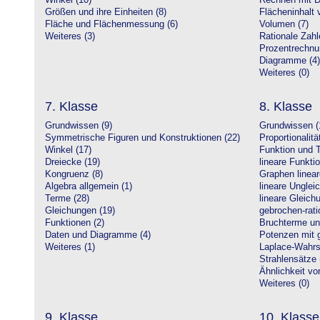
Winkel (10)
Rechnen mit D
Größen und ihre Einheiten (8)
Flächeninhalt 
Fläche und Flächenmessung (6)
Volumen (7)
Weiteres (3)
Rationale Zahl
Prozentrechnu
Diagramme (4)
Weiteres (0)
7. Klasse
8. Klasse
Grundwissen (9)
Grundwissen (
Symmetrische Figuren und Konstruktionen (22)
Proportionalitä
Winkel (17)
Funktion und T
Dreiecke (19)
lineare Funkti
Kongruenz (8)
Graphen linear
Algebra allgemein (1)
lineare Unglei
Terme (28)
lineare Gleic
Gleichungen (19)
gebrochen-rati
Funktionen (2)
Bruchterme un
Daten und Diagramme (4)
Potenzen mit 
Weiteres (1)
Laplace-Wahrsc
Strahlensätze 
Ähnlichkeit vo
Weiteres (0)
9. Klasse
10. Klasse