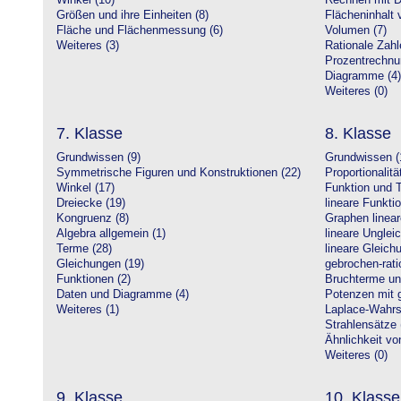
Winkel (10)
Rechnen mit D
Größen und ihre Einheiten (8)
Flächeninhalt 
Fläche und Flächenmessung (6)
Volumen (7)
Weiteres (3)
Rationale Zahl
Prozentrechnu
Diagramme (4)
Weiteres (0)
7. Klasse
8. Klasse
Grundwissen (9)
Grundwissen (
Symmetrische Figuren und Konstruktionen (22)
Proportionalitä
Winkel (17)
Funktion und T
Dreiecke (19)
lineare Funkti
Kongruenz (8)
Graphen linear
Algebra allgemein (1)
lineare Unglei
Terme (28)
lineare Gleic
Gleichungen (19)
gebrochen-rati
Funktionen (2)
Bruchterme un
Daten und Diagramme (4)
Potenzen mit 
Weiteres (1)
Laplace-Wahrsc
Strahlensätze 
Ähnlichkeit vo
Weiteres (0)
9. Klasse
10. Klasse