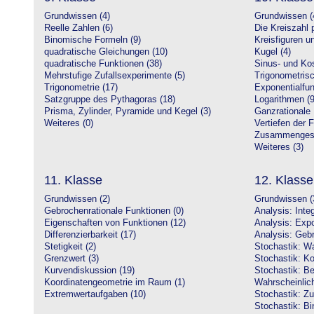
Grundwissen (4)
Grundwissen (
Reelle Zahlen (6)
Die Kreiszahl p
Binomische Formeln (9)
Kreisfiguren 
quadratische Gleichungen (10)
Kugel (4)
quadratische Funktionen (38)
Sinus- und Kos
Mehrstufige Zufallsexperimente (5)
Trigonometrisc
Trigonometrie (17)
Exponentialfun
Satzgruppe des Pythagoras (18)
Logarithmen (9
Prisma, Zylinder, Pyramide und Kegel (3)
Ganzrationale 
Weiteres (0)
Vertiefen der 
Zusammengeset
Weiteres (3)
11. Klasse
12. Klasse
Grundwissen (2)
Grundwissen (
Gebrochenrationale Funktionen (0)
Analysis: Inte
Eigenschaften von Funktionen (12)
Analysis: Expo
Differenzierbarkeit (17)
Analysis: Gebr
Stetigkeit (2)
Stochastik: Wa
Grenzwert (3)
Stochastik: Ko
Kurvendiskussion (19)
Stochastik: Be
Koordinatengeometrie im Raum (1)
Wahrscheinlich
Extremwertaufgaben (10)
Stochastik: Zu
Stochastik: Bi