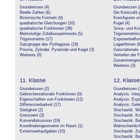
Grundwissen (4)
Grundwissen (
Reelle Zahlen (6)
Die Kreiszahl p
Binomische Formeln (9)
Kreisfiguren 
quadratische Gleichungen (10)
Kugel (4)
quadratische Funktionen (38)
Sinus- und Kos
Mehrstufige Zufallsexperimente (5)
Trigonometrisc
Trigonometrie (17)
Exponentialfun
Satzgruppe des Pythagoras (18)
Logarithmen (9
Prisma, Zylinder, Pyramide und Kegel (3)
Ganzrationale 
Weiteres (0)
Vertiefen der 
Zusammengeset
Weiteres (3)
11. Klasse
12. Klasse
Grundwissen (2)
Grundwissen (
Gebrochenrationale Funktionen (0)
Analysis: Inte
Eigenschaften von Funktionen (12)
Analysis: Expo
Differenzierbarkeit (17)
Analysis: Gebr
Stetigkeit (2)
Stochastik: Wa
Grenzwert (3)
Stochastik: Ko
Kurvendiskussion (19)
Stochastik: Be
Koordinatengeometrie im Raum (1)
Wahrscheinlich
Extremwertaufgaben (10)
Stochastik: Zu
Stochastik: Bi