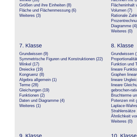
Winkel (10)
Rechnen mit D
Größen und ihre Einheiten (8)
Flächeninhalt 
Fläche und Flächenmessung (6)
Volumen (7)
Weiteres (3)
Rationale Zahl
Prozentrechnu
Diagramme (4)
Weiteres (0)
7. Klasse
8. Klasse
Grundwissen (9)
Grundwissen (
Symmetrische Figuren und Konstruktionen (22)
Proportionalitä
Winkel (17)
Funktion und T
Dreiecke (19)
lineare Funkti
Kongruenz (8)
Graphen linear
Algebra allgemein (1)
lineare Unglei
Terme (28)
lineare Gleic
Gleichungen (19)
gebrochen-rati
Funktionen (2)
Bruchterme un
Daten und Diagramme (4)
Potenzen mit 
Weiteres (1)
Laplace-Wahrsc
Strahlensätze 
Ähnlichkeit vo
Weiteres (0)
9. Klasse
10. Klasse