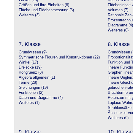
Winkel (10)
Rechnen mit D
Größen und ihre Einheiten (8)
Flächeninhalt 
Fläche und Flächenmessung (6)
Volumen (7)
Weiteres (3)
Rationale Zahl
Prozentrechnu
Diagramme (4)
Weiteres (0)
7. Klasse
8. Klasse
Grundwissen (9)
Grundwissen (
Symmetrische Figuren und Konstruktionen (22)
Proportionalitä
Winkel (17)
Funktion und T
Dreiecke (19)
lineare Funkti
Kongruenz (8)
Graphen linear
Algebra allgemein (1)
lineare Unglei
Terme (28)
lineare Gleic
Gleichungen (19)
gebrochen-rati
Funktionen (2)
Bruchterme un
Daten und Diagramme (4)
Potenzen mit 
Weiteres (1)
Laplace-Wahrsc
Strahlensätze 
Ähnlichkeit vo
Weiteres (0)
9. Klasse
10. Klasse