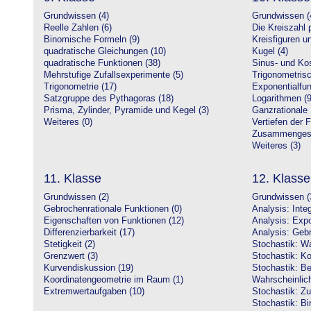
Grundwissen (4)
Grundwissen (
Reelle Zahlen (6)
Die Kreiszahl p
Binomische Formeln (9)
Kreisfiguren 
quadratische Gleichungen (10)
Kugel (4)
quadratische Funktionen (38)
Sinus- und Kos
Mehrstufige Zufallsexperimente (5)
Trigonometrisc
Trigonometrie (17)
Exponentialfun
Satzgruppe des Pythagoras (18)
Logarithmen (9
Prisma, Zylinder, Pyramide und Kegel (3)
Ganzrationale 
Weiteres (0)
Vertiefen der 
Zusammengeset
Weiteres (3)
11. Klasse
12. Klasse
Grundwissen (2)
Grundwissen (
Gebrochenrationale Funktionen (0)
Analysis: Inte
Eigenschaften von Funktionen (12)
Analysis: Expo
Differenzierbarkeit (17)
Analysis: Gebr
Stetigkeit (2)
Stochastik: Wa
Grenzwert (3)
Stochastik: Ko
Kurvendiskussion (19)
Stochastik: Be
Koordinatengeometrie im Raum (1)
Wahrscheinlich
Extremwertaufgaben (10)
Stochastik: Zu
Stochastik: Bi