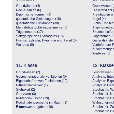
Grundwissen (4)
Grundwissen (
Reelle Zahlen (6)
Die Kreiszahl p
Binomische Formeln (9)
Kreisfiguren 
quadratische Gleichungen (10)
Kugel (4)
quadratische Funktionen (38)
Sinus- und Kos
Mehrstufige Zufallsexperimente (5)
Trigonometrisc
Trigonometrie (17)
Exponentialfun
Satzgruppe des Pythagoras (18)
Logarithmen (9
Prisma, Zylinder, Pyramide und Kegel (3)
Ganzrationale 
Weiteres (0)
Vertiefen der 
Zusammengeset
Weiteres (3)
11. Klasse
12. Klasse
Grundwissen (2)
Grundwissen (
Gebrochenrationale Funktionen (0)
Analysis: Inte
Eigenschaften von Funktionen (12)
Analysis: Expo
Differenzierbarkeit (17)
Analysis: Gebr
Stetigkeit (2)
Stochastik: Wa
Grenzwert (3)
Stochastik: Ko
Kurvendiskussion (19)
Stochastik: Be
Koordinatengeometrie im Raum (1)
Wahrscheinlich
Extremwertaufgaben (10)
Stochastik: Zu
Stochastik: Bi