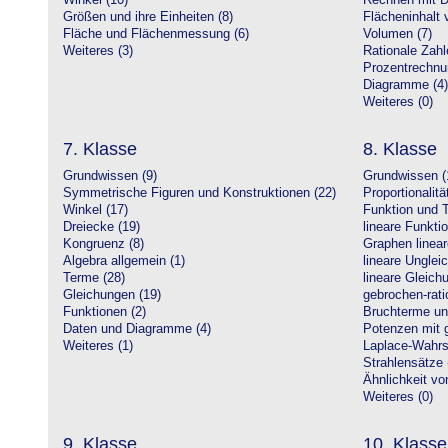
Winkel (10)
Rechnen mit D
Größen und ihre Einheiten (8)
Flächeninhalt 
Fläche und Flächenmessung (6)
Volumen (7)
Weiteres (3)
Rationale Zahl
Prozentrechnu
Diagramme (4)
Weiteres (0)
7. Klasse
8. Klasse
Grundwissen (9)
Grundwissen (
Symmetrische Figuren und Konstruktionen (22)
Proportionalitä
Winkel (17)
Funktion und T
Dreiecke (19)
lineare Funkti
Kongruenz (8)
Graphen linear
Algebra allgemein (1)
lineare Unglei
Terme (28)
lineare Gleic
Gleichungen (19)
gebrochen-rati
Funktionen (2)
Bruchterme un
Daten und Diagramme (4)
Potenzen mit 
Weiteres (1)
Laplace-Wahrsc
Strahlensätze 
Ähnlichkeit vo
Weiteres (0)
9. Klasse
10. Klasse