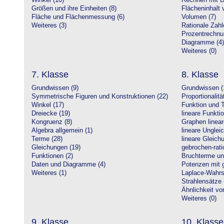
Winkel (10)
Rechnen mit D
Größen und ihre Einheiten (8)
Flächeninhalt 
Fläche und Flächenmessung (6)
Volumen (7)
Weiteres (3)
Rationale Zahl
Prozentrechnu
Diagramme (4)
Weiteres (0)
7. Klasse
8. Klasse
Grundwissen (9)
Grundwissen (
Symmetrische Figuren und Konstruktionen (22)
Proportionalitä
Winkel (17)
Funktion und T
Dreiecke (19)
lineare Funkti
Kongruenz (8)
Graphen linear
Algebra allgemein (1)
lineare Unglei
Terme (28)
lineare Gleic
Gleichungen (19)
gebrochen-rati
Funktionen (2)
Bruchterme un
Daten und Diagramme (4)
Potenzen mit 
Weiteres (1)
Laplace-Wahrsc
Strahlensätze 
Ähnlichkeit vo
Weiteres (0)
9. Klasse
10. Klasse