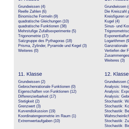
Grundwissen (4)
Grundwissen (
Reelle Zahlen (6)
Die Kreiszahl p
Binomische Formeln (9)
Kreisfiguren 
quadratische Gleichungen (10)
Kugel (4)
quadratische Funktionen (38)
Sinus- und Kos
Mehrstufige Zufallsexperimente (5)
Trigonometrisc
Trigonometrie (17)
Exponentialfun
Satzgruppe des Pythagoras (18)
Logarithmen (9
Prisma, Zylinder, Pyramide und Kegel (3)
Ganzrationale 
Weiteres (0)
Vertiefen der 
Zusammengeset
Weiteres (3)
11. Klasse
12. Klasse
Grundwissen (2)
Grundwissen (
Gebrochenrationale Funktionen (0)
Analysis: Inte
Eigenschaften von Funktionen (12)
Analysis: Expo
Differenzierbarkeit (17)
Analysis: Gebr
Stetigkeit (2)
Stochastik: Wa
Grenzwert (3)
Stochastik: Ko
Kurvendiskussion (19)
Stochastik: Be
Koordinatengeometrie im Raum (1)
Wahrscheinlich
Extremwertaufgaben (10)
Stochastik: Zu
Stochastik: Bi