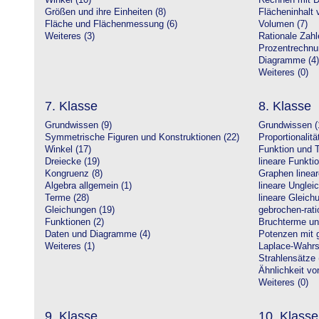
Winkel (10)
Rechnen mit D
Größen und ihre Einheiten (8)
Flächeninhalt 
Fläche und Flächenmessung (6)
Volumen (7)
Weiteres (3)
Rationale Zahl
Prozentrechnu
Diagramme (4)
Weiteres (0)
7. Klasse
8. Klasse
Grundwissen (9)
Grundwissen (
Symmetrische Figuren und Konstruktionen (22)
Proportionalitä
Winkel (17)
Funktion und T
Dreiecke (19)
lineare Funkti
Kongruenz (8)
Graphen linear
Algebra allgemein (1)
lineare Unglei
Terme (28)
lineare Gleic
Gleichungen (19)
gebrochen-rati
Funktionen (2)
Bruchterme un
Daten und Diagramme (4)
Potenzen mit 
Weiteres (1)
Laplace-Wahrsc
Strahlensätze 
Ähnlichkeit vo
Weiteres (0)
9. Klasse
10. Klasse