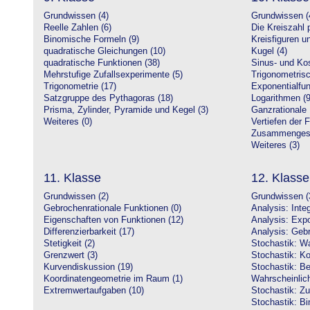
Grundwissen (4)
Grundwissen (
Reelle Zahlen (6)
Die Kreiszahl p
Binomische Formeln (9)
Kreisfiguren 
quadratische Gleichungen (10)
Kugel (4)
quadratische Funktionen (38)
Sinus- und Kos
Mehrstufige Zufallsexperimente (5)
Trigonometrisc
Trigonometrie (17)
Exponentialfun
Satzgruppe des Pythagoras (18)
Logarithmen (9
Prisma, Zylinder, Pyramide und Kegel (3)
Ganzrationale 
Weiteres (0)
Vertiefen der 
Zusammengeset
Weiteres (3)
11. Klasse
12. Klasse
Grundwissen (2)
Grundwissen (
Gebrochenrationale Funktionen (0)
Analysis: Inte
Eigenschaften von Funktionen (12)
Analysis: Expo
Differenzierbarkeit (17)
Analysis: Gebr
Stetigkeit (2)
Stochastik: Wa
Grenzwert (3)
Stochastik: Ko
Kurvendiskussion (19)
Stochastik: Be
Koordinatengeometrie im Raum (1)
Wahrscheinlich
Extremwertaufgaben (10)
Stochastik: Zu
Stochastik: Bi