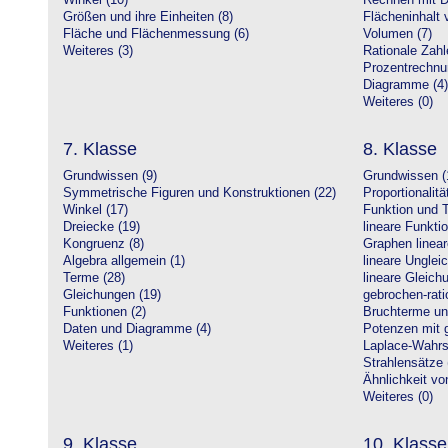
Winkel (10)
Rechnen mit D
Größen und ihre Einheiten (8)
Flächeninhalt 
Fläche und Flächenmessung (6)
Volumen (7)
Weiteres (3)
Rationale Zahl
Prozentrechnu
Diagramme (4)
Weiteres (0)
7. Klasse
8. Klasse
Grundwissen (9)
Grundwissen (
Symmetrische Figuren und Konstruktionen (22)
Proportionalitä
Winkel (17)
Funktion und T
Dreiecke (19)
lineare Funkti
Kongruenz (8)
Graphen linear
Algebra allgemein (1)
lineare Unglei
Terme (28)
lineare Gleic
Gleichungen (19)
gebrochen-rati
Funktionen (2)
Bruchterme un
Daten und Diagramme (4)
Potenzen mit 
Weiteres (1)
Laplace-Wahrsc
Strahlensätze 
Ähnlichkeit vo
Weiteres (0)
9. Klasse
10. Klasse