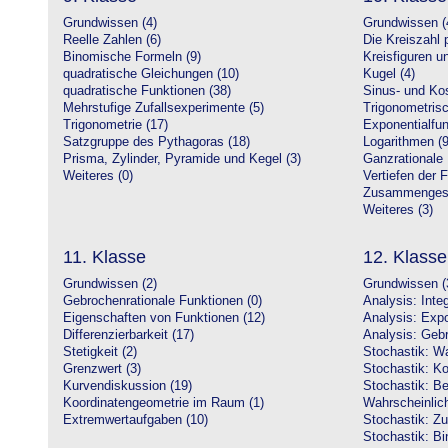
Grundwissen (4)
Grundwissen (
Reelle Zahlen (6)
Die Kreiszahl p
Binomische Formeln (9)
Kreisfiguren 
quadratische Gleichungen (10)
Kugel (4)
quadratische Funktionen (38)
Sinus- und Kos
Mehrstufige Zufallsexperimente (5)
Trigonometrisc
Trigonometrie (17)
Exponentialfun
Satzgruppe des Pythagoras (18)
Logarithmen (9
Prisma, Zylinder, Pyramide und Kegel (3)
Ganzrationale 
Weiteres (0)
Vertiefen der 
Zusammengeset
Weiteres (3)
11. Klasse
12. Klasse
Grundwissen (2)
Grundwissen (
Gebrochenrationale Funktionen (0)
Analysis: Inte
Eigenschaften von Funktionen (12)
Analysis: Expo
Differenzierbarkeit (17)
Analysis: Gebr
Stetigkeit (2)
Stochastik: Wa
Grenzwert (3)
Stochastik: Ko
Kurvendiskussion (19)
Stochastik: Be
Koordinatengeometrie im Raum (1)
Wahrscheinlich
Extremwertaufgaben (10)
Stochastik: Zu
Stochastik: Bi