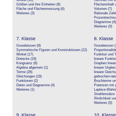
Winkel (10)
Rechnen mit D
Größen und ihre Einheiten (8)
Flächeninhalt 
Fläche und Flächenmessung (6)
Volumen (7)
Weiteres (3)
Rationale Zahl
Prozentrechnu
Diagramme (4)
Weiteres (0)
7. Klasse
8. Klasse
Grundwissen (9)
Grundwissen (
Symmetrische Figuren und Konstruktionen (22)
Proportionalitä
Winkel (17)
Funktion und T
Dreiecke (19)
lineare Funkti
Kongruenz (8)
Graphen linear
Algebra allgemein (1)
lineare Unglei
Terme (28)
lineare Gleic
Gleichungen (19)
gebrochen-rati
Funktionen (2)
Bruchterme un
Daten und Diagramme (4)
Potenzen mit 
Weiteres (1)
Laplace-Wahrsc
Strahlensätze 
Ähnlichkeit vo
Weiteres (0)
9. Klasse
10. Klasse