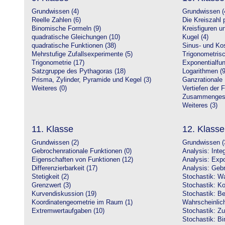
Grundwissen (4)
Grundwissen (
Reelle Zahlen (6)
Die Kreiszahl p
Binomische Formeln (9)
Kreisfiguren 
quadratische Gleichungen (10)
Kugel (4)
quadratische Funktionen (38)
Sinus- und Kos
Mehrstufige Zufallsexperimente (5)
Trigonometrisc
Trigonometrie (17)
Exponentialfun
Satzgruppe des Pythagoras (18)
Logarithmen (9
Prisma, Zylinder, Pyramide und Kegel (3)
Ganzrationale 
Weiteres (0)
Vertiefen der 
Zusammengeset
Weiteres (3)
11. Klasse
12. Klasse
Grundwissen (2)
Grundwissen (
Gebrochenrationale Funktionen (0)
Analysis: Inte
Eigenschaften von Funktionen (12)
Analysis: Expo
Differenzierbarkeit (17)
Analysis: Gebr
Stetigkeit (2)
Stochastik: Wa
Grenzwert (3)
Stochastik: Ko
Kurvendiskussion (19)
Stochastik: Be
Koordinatengeometrie im Raum (1)
Wahrscheinlich
Extremwertaufgaben (10)
Stochastik: Zu
Stochastik: Bi