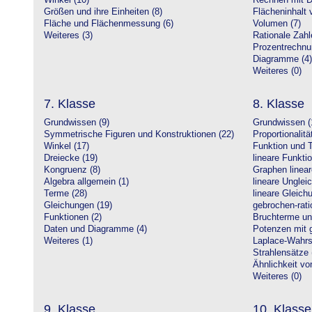
Winkel (10)
Rechnen mit D
Größen und ihre Einheiten (8)
Flächeninhalt 
Fläche und Flächenmessung (6)
Volumen (7)
Weiteres (3)
Rationale Zahl
Prozentrechnu
Diagramme (4)
Weiteres (0)
7. Klasse
8. Klasse
Grundwissen (9)
Grundwissen (
Symmetrische Figuren und Konstruktionen (22)
Proportionalitä
Winkel (17)
Funktion und T
Dreiecke (19)
lineare Funkti
Kongruenz (8)
Graphen linear
Algebra allgemein (1)
lineare Unglei
Terme (28)
lineare Gleic
Gleichungen (19)
gebrochen-rati
Funktionen (2)
Bruchterme un
Daten und Diagramme (4)
Potenzen mit 
Weiteres (1)
Laplace-Wahrsc
Strahlensätze 
Ähnlichkeit vo
Weiteres (0)
9. Klasse
10. Klasse