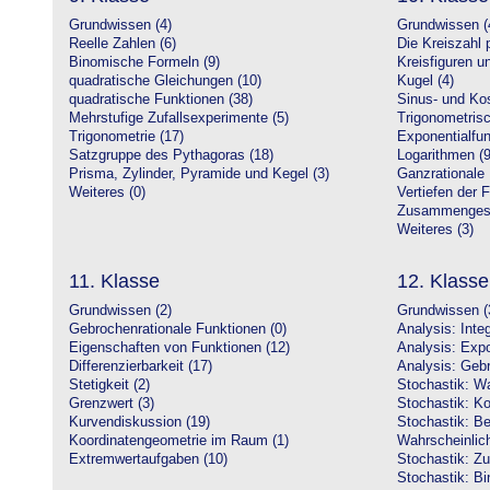
Grundwissen (4)
Grundwissen (
Reelle Zahlen (6)
Die Kreiszahl p
Binomische Formeln (9)
Kreisfiguren 
quadratische Gleichungen (10)
Kugel (4)
quadratische Funktionen (38)
Sinus- und Kos
Mehrstufige Zufallsexperimente (5)
Trigonometrisc
Trigonometrie (17)
Exponentialfun
Satzgruppe des Pythagoras (18)
Logarithmen (9
Prisma, Zylinder, Pyramide und Kegel (3)
Ganzrationale 
Weiteres (0)
Vertiefen der 
Zusammengeset
Weiteres (3)
11. Klasse
12. Klasse
Grundwissen (2)
Grundwissen (
Gebrochenrationale Funktionen (0)
Analysis: Inte
Eigenschaften von Funktionen (12)
Analysis: Expo
Differenzierbarkeit (17)
Analysis: Gebr
Stetigkeit (2)
Stochastik: Wa
Grenzwert (3)
Stochastik: Ko
Kurvendiskussion (19)
Stochastik: Be
Koordinatengeometrie im Raum (1)
Wahrscheinlich
Extremwertaufgaben (10)
Stochastik: Zu
Stochastik: Bi