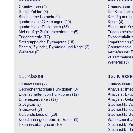
Grundwissen (4)
Grundwissen (
Reelle Zahlen (6)
Die Kreiszahl p
Binomische Formeln (9)
Kreisfiguren 
quadratische Gleichungen (10)
Kugel (4)
quadratische Funktionen (38)
Sinus- und Kos
Mehrstufige Zufallsexperimente (5)
Trigonometrisc
Trigonometrie (17)
Exponentialfun
Satzgruppe des Pythagoras (18)
Logarithmen (9
Prisma, Zylinder, Pyramide und Kegel (3)
Ganzrationale 
Weiteres (0)
Vertiefen der 
Zusammengeset
Weiteres (3)
11. Klasse
12. Klasse
Grundwissen (2)
Grundwissen (
Gebrochenrationale Funktionen (0)
Analysis: Inte
Eigenschaften von Funktionen (12)
Analysis: Expo
Differenzierbarkeit (17)
Analysis: Gebr
Stetigkeit (2)
Stochastik: Wa
Grenzwert (3)
Stochastik: Ko
Kurvendiskussion (19)
Stochastik: Be
Koordinatengeometrie im Raum (1)
Wahrscheinlich
Extremwertaufgaben (10)
Stochastik: Zu
Stochastik: Bi