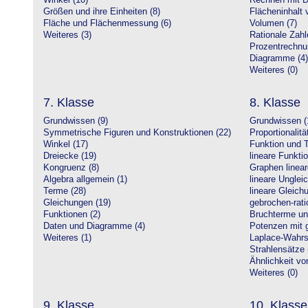
Winkel (10)
Rechnen mit D
Größen und ihre Einheiten (8)
Flächeninhalt 
Fläche und Flächenmessung (6)
Volumen (7)
Weiteres (3)
Rationale Zahl
Prozentrechnu
Diagramme (4)
Weiteres (0)
7. Klasse
8. Klasse
Grundwissen (9)
Grundwissen (
Symmetrische Figuren und Konstruktionen (22)
Proportionalitä
Winkel (17)
Funktion und T
Dreiecke (19)
lineare Funkti
Kongruenz (8)
Graphen linear
Algebra allgemein (1)
lineare Unglei
Terme (28)
lineare Gleic
Gleichungen (19)
gebrochen-rati
Funktionen (2)
Bruchterme un
Daten und Diagramme (4)
Potenzen mit 
Weiteres (1)
Laplace-Wahrsc
Strahlensätze 
Ähnlichkeit vo
Weiteres (0)
9. Klasse
10. Klasse