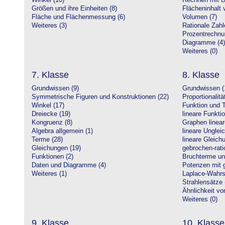
Winkel (10)
Rechnen mit D
Größen und ihre Einheiten (8)
Flächeninhalt 
Fläche und Flächenmessung (6)
Volumen (7)
Weiteres (3)
Rationale Zahl
Prozentrechnu
Diagramme (4)
Weiteres (0)
7. Klasse
8. Klasse
Grundwissen (9)
Grundwissen (
Symmetrische Figuren und Konstruktionen (22)
Proportionalitä
Winkel (17)
Funktion und T
Dreiecke (19)
lineare Funkti
Kongruenz (8)
Graphen linear
Algebra allgemein (1)
lineare Unglei
Terme (28)
lineare Gleic
Gleichungen (19)
gebrochen-rati
Funktionen (2)
Bruchterme un
Daten und Diagramme (4)
Potenzen mit 
Weiteres (1)
Laplace-Wahrsc
Strahlensätze 
Ähnlichkeit vo
Weiteres (0)
9. Klasse
10. Klasse