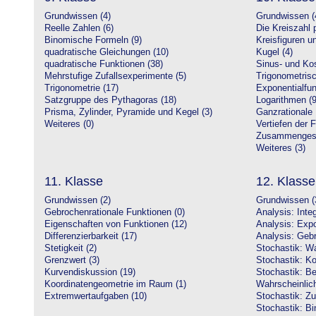
Grundwissen (4)
Grundwissen (
Reelle Zahlen (6)
Die Kreiszahl p
Binomische Formeln (9)
Kreisfiguren 
quadratische Gleichungen (10)
Kugel (4)
quadratische Funktionen (38)
Sinus- und Kos
Mehrstufige Zufallsexperimente (5)
Trigonometrisc
Trigonometrie (17)
Exponentialfun
Satzgruppe des Pythagoras (18)
Logarithmen (9
Prisma, Zylinder, Pyramide und Kegel (3)
Ganzrationale 
Weiteres (0)
Vertiefen der 
Zusammengeset
Weiteres (3)
11. Klasse
12. Klasse
Grundwissen (2)
Grundwissen (
Gebrochenrationale Funktionen (0)
Analysis: Inte
Eigenschaften von Funktionen (12)
Analysis: Expo
Differenzierbarkeit (17)
Analysis: Gebr
Stetigkeit (2)
Stochastik: Wa
Grenzwert (3)
Stochastik: Ko
Kurvendiskussion (19)
Stochastik: Be
Koordinatengeometrie im Raum (1)
Wahrscheinlich
Extremwertaufgaben (10)
Stochastik: Zu
Stochastik: Bi