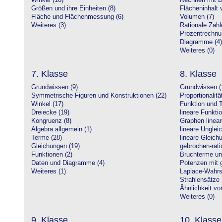
Winkel (10)
Rechnen mit D
Größen und ihre Einheiten (8)
Flächeninhalt 
Fläche und Flächenmessung (6)
Volumen (7)
Weiteres (3)
Rationale Zahl
Prozentrechnu
Diagramme (4)
Weiteres (0)
7. Klasse
8. Klasse
Grundwissen (9)
Grundwissen (
Symmetrische Figuren und Konstruktionen (22)
Proportionalitä
Winkel (17)
Funktion und T
Dreiecke (19)
lineare Funkti
Kongruenz (8)
Graphen linear
Algebra allgemein (1)
lineare Unglei
Terme (28)
lineare Gleic
Gleichungen (19)
gebrochen-rati
Funktionen (2)
Bruchterme un
Daten und Diagramme (4)
Potenzen mit 
Weiteres (1)
Laplace-Wahrsc
Strahlensätze 
Ähnlichkeit vo
Weiteres (0)
9. Klasse
10. Klasse