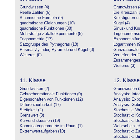
Grundwissen (4)
Grundwissen (
Reelle Zahlen (6)
Die Kreiszahl p
Binomische Formeln (9)
Kreisfiguren 
quadratische Gleichungen (10)
Kugel (4)
quadratische Funktionen (38)
Sinus- und Kos
Mehrstufige Zufallsexperimente (5)
Trigonometrisc
Trigonometrie (17)
Exponentialfun
Satzgruppe des Pythagoras (18)
Logarithmen (9
Prisma, Zylinder, Pyramide und Kegel (3)
Ganzrationale 
Weiteres (0)
Vertiefen der 
Zusammengeset
Weiteres (3)
11. Klasse
12. Klasse
Grundwissen (2)
Grundwissen (
Gebrochenrationale Funktionen (0)
Analysis: Inte
Eigenschaften von Funktionen (12)
Analysis: Expo
Differenzierbarkeit (17)
Analysis: Gebr
Stetigkeit (2)
Stochastik: Wa
Grenzwert (3)
Stochastik: Ko
Kurvendiskussion (19)
Stochastik: Be
Koordinatengeometrie im Raum (1)
Wahrscheinlich
Extremwertaufgaben (10)
Stochastik: Zu
Stochastik: Bi