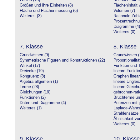
Winkel (10)
Rechnen mit D
Größen und ihre Einheiten (8)
Flächeninhalt 
Fläche und Flächenmessung (6)
Volumen (7)
Weiteres (3)
Rationale Zahl
Prozentrechnu
Diagramme (4)
Weiteres (0)
7. Klasse
8. Klasse
Grundwissen (9)
Grundwissen (
Symmetrische Figuren und Konstruktionen (22)
Proportionalitä
Winkel (17)
Funktion und T
Dreiecke (19)
lineare Funkti
Kongruenz (8)
Graphen linear
Algebra allgemein (1)
lineare Unglei
Terme (28)
lineare Gleic
Gleichungen (19)
gebrochen-rati
Funktionen (2)
Bruchterme un
Daten und Diagramme (4)
Potenzen mit 
Weiteres (1)
Laplace-Wahrsc
Strahlensätze 
Ähnlichkeit vo
Weiteres (0)
9. Klasse
10. Klasse