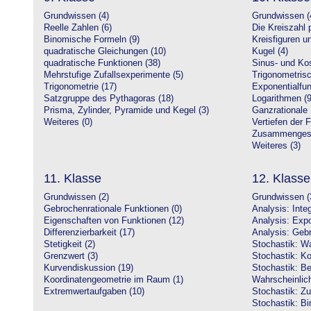
Grundwissen (4)
Grundwissen (
Reelle Zahlen (6)
Die Kreiszahl p
Binomische Formeln (9)
Kreisfiguren 
quadratische Gleichungen (10)
Kugel (4)
quadratische Funktionen (38)
Sinus- und Kos
Mehrstufige Zufallsexperimente (5)
Trigonometrisc
Trigonometrie (17)
Exponentialfun
Satzgruppe des Pythagoras (18)
Logarithmen (9
Prisma, Zylinder, Pyramide und Kegel (3)
Ganzrationale 
Weiteres (0)
Vertiefen der 
Zusammengeset
Weiteres (3)
11. Klasse
12. Klasse
Grundwissen (2)
Grundwissen (
Gebrochenrationale Funktionen (0)
Analysis: Inte
Eigenschaften von Funktionen (12)
Analysis: Expo
Differenzierbarkeit (17)
Analysis: Gebr
Stetigkeit (2)
Stochastik: Wa
Grenzwert (3)
Stochastik: Ko
Kurvendiskussion (19)
Stochastik: Be
Koordinatengeometrie im Raum (1)
Wahrscheinlich
Extremwertaufgaben (10)
Stochastik: Zu
Stochastik: Bi