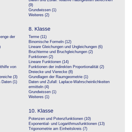
Daten und Zufall: relative Häufigkeiten berechnen
(9)
Grundwissen (1)
Weiteres (2)
8. Klasse
Menge der
Terme (11)
Binomische Formeln (12)
)
Lineare Gleichungen und Ungleichungen (6)
Bruchterme und Bruchgleichungen (2)
Funktionen (2)
Lineare Funktionen (14)
hilfe von
Funktionen der indirekten Proportionalität (2)
Dreiecke und Vierecke (8)
reiche (3)
Grundlagen der Raumgeometrie (1)
n Daten (1)
Daten und Zufall: Laplace-Wahrscheinlichkeiten
ermitteln (4)
Grundwissen (1)
Weiteres (1)
10. Klasse
Potenzen und Potenzfunktionen (10)
Exponential- und Logarithmusfunktionen (13)
Trigonometrie am Einheitskreis (7)