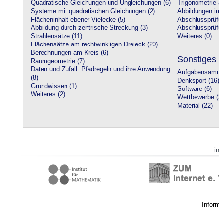
Quadratische Gleichungen und Ungleichungen (6)
Trigonometrie 
Systeme mit quadratischen Gleichungen (2)
Abbildungen i
Flächeninhalt ebener Vielecke (5)
Abschlussprüf
Abbildung durch zentrische Streckung (3)
Abschlussprüfu
Strahlensätze (11)
Weiteres (0)
Flächensätze am rechtwinkligen Dreieck (20)
Berechnungen am Kreis (6)
Sonstiges
Raumgeometrie (7)
Daten und Zufall: Pfadregeln und ihre Anwendung
Aufgabensamm
(8)
Denksport (16)
Grundwissen (1)
Software (6)
Weiteres (2)
Wettbewerbe (
Material (22)
i
Infor