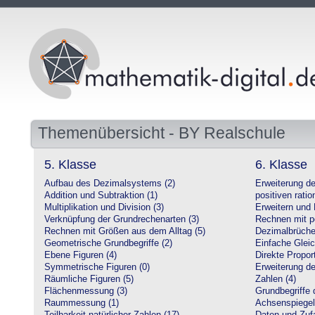
Themenübersicht - BY Realschule
5. Klasse
6. Klasse
Aufbau des Dezimalsystems (2)
Erweiterung d
Addition und Subtraktion (1)
positiven ratio
Multiplikation und Division (3)
Erweitern und 
Verknüpfung der Grundrechenarten (3)
Rechnen mit po
Rechnen mit Größen aus dem Alltag (5)
Dezimalbrüche
Geometrische Grundbegriffe (2)
Einfache Glei
Ebene Figuren (4)
Direkte Proport
Symmetrische Figuren (0)
Erweiterung d
Räumliche Figuren (5)
Zahlen (4)
Flächenmessung (3)
Grundbegriffe 
Raummessung (1)
Achsenspiegel