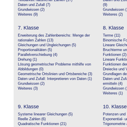
Teilbarkeit natürlicher Zahlen (17)
Daten und Zufa
Daten und Zufall (7)
(9)
Grundwissen (2)
Grundwissen (
Weiteres (9)
Weiteres (2)
7. Klasse
8. Klasse
Erweiterung des Zahlenbereichs: Menge der
Terme (11)
rationalen Zahlen (13)
Binomische Fo
Gleichungen und Ungleichungen (5)
Lineare Gleic
Proportionalitäten (5)
Bruchterme un
Parallelverschiebung (4)
Funktionen (2)
Drehung (1)
Lineare Funkti
Lösung geometrischer Probleme mithilfe von
Funktionen der 
Abbildungen (0)
Dreiecke und V
Geometrische Ortslinien und Ortsbereiche (3)
Grundlagen de
Daten und Zufall: Interpretieren von Daten (1)
Daten und Zufa
Grundwissen (2)
ermitteln (4)
Weiteres (3)
Grundwissen (
Weiteres (1)
9. Klasse
10. Klasse
Systeme linearer Gleichungen (5)
Potenzen und 
Reelle Zahlen (6)
Exponential- u
Quadratische Funktionen (21)
Trigonometrie 