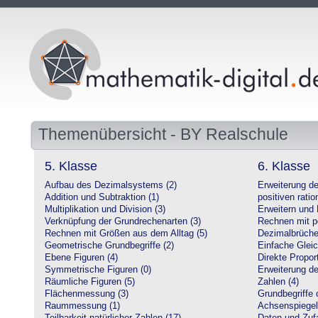
Themenübersicht - BY Realschule
5. Klasse
6. Klasse
Aufbau des Dezimalsystems (2)
Erweiterung d
Addition und Subtraktion (1)
positiven ratio
Multiplikation und Division (3)
Erweitern und 
Verknüpfung der Grundrechenarten (3)
Rechnen mit po
Rechnen mit Größen aus dem Alltag (5)
Dezimalbrüche
Geometrische Grundbegriffe (2)
Einfache Glei
Ebene Figuren (4)
Direkte Proport
Symmetrische Figuren (0)
Erweiterung d
Räumliche Figuren (5)
Zahlen (4)
Flächenmessung (3)
Grundbegriffe 
Raummessung (1)
Achsenspiegel