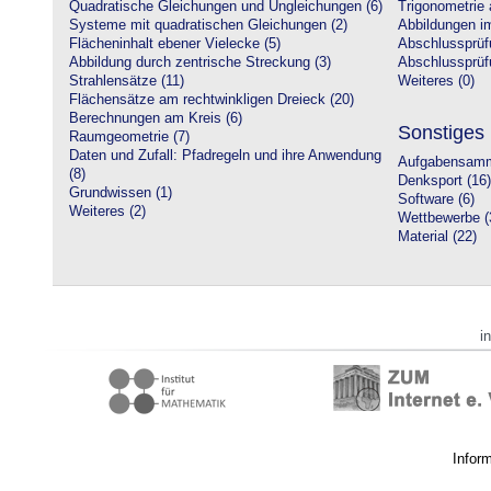
Quadratische Gleichungen und Ungleichungen (6)
Trigonometrie 
Systeme mit quadratischen Gleichungen (2)
Abbildungen i
Flächeninhalt ebener Vielecke (5)
Abschlussprüf
Abbildung durch zentrische Streckung (3)
Abschlussprüfu
Strahlensätze (11)
Weiteres (0)
Flächensätze am rechtwinkligen Dreieck (20)
Berechnungen am Kreis (6)
Sonstiges
Raumgeometrie (7)
Daten und Zufall: Pfadregeln und ihre Anwendung
Aufgabensamm
(8)
Denksport (16)
Grundwissen (1)
Software (6)
Weiteres (2)
Wettbewerbe (
Material (22)
i
Infor