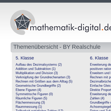
Themenübersicht - BY Realschule
5. Klasse
6. Klasse
Aufbau des Dezimalsystems (2)
Erweiterung d
Addition und Subtraktion (1)
positiven ratio
Multiplikation und Division (3)
Erweitern und 
Verknüpfung der Grundrechenarten (3)
Rechnen mit po
Rechnen mit Größen aus dem Alltag (5)
Dezimalbrüche
Geometrische Grundbegriffe (2)
Einfache Glei
Ebene Figuren (4)
Direkte Proport
Symmetrische Figuren (0)
Erweiterung d
Räumliche Figuren (5)
Zahlen (4)
Flächenmessung (3)
Grundbegriffe 
Raummessung (1)
Achsenspiegel