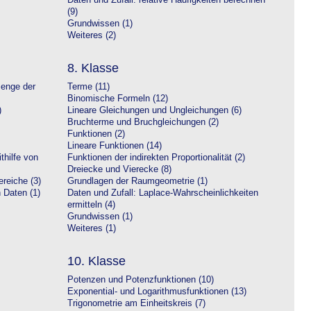
Daten und Zufall: relative Häufigkeiten berechnen
(9)
Grundwissen (1)
Weiteres (2)
8. Klasse
Menge der
Terme (11)
Binomische Formeln (12)
)
Lineare Gleichungen und Ungleichungen (6)
Bruchterme und Bruchgleichungen (2)
Funktionen (2)
Lineare Funktionen (14)
hilfe von
Funktionen der indirekten Proportionalität (2)
Dreiecke und Vierecke (8)
reiche (3)
Grundlagen der Raumgeometrie (1)
n Daten (1)
Daten und Zufall: Laplace-Wahrscheinlichkeiten
ermitteln (4)
Grundwissen (1)
Weiteres (1)
10. Klasse
Potenzen und Potenzfunktionen (10)
Exponential- und Logarithmusfunktionen (13)
Trigonometrie am Einheitskreis (7)