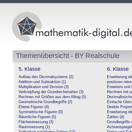
Themenübersicht - BY Realschule
5. Klasse
6. Klasse
Aufbau des Dezimalsystems (2)
Erweiterung d
Addition und Subtraktion (1)
positiven ratio
Multiplikation und Division (3)
Erweitern und 
Verknüpfung der Grundrechenarten (3)
Rechnen mit po
Rechnen mit Größen aus dem Alltag (5)
Dezimalbrüche
Geometrische Grundbegriffe (2)
Einfache Glei
Ebene Figuren (4)
Direkte Proport
Symmetrische Figuren (0)
Erweiterung d
Räumliche Figuren (5)
Zahlen (4)
Flächenmessung (3)
Grundbegriffe 
Raummessung (1)
Achsenspiegel