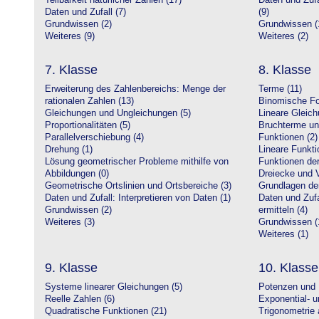
Teilbarkeit natürlicher Zahlen (17)
Daten und Zufa
Daten und Zufall (7)
(9)
Grundwissen (2)
Grundwissen (
Weiteres (9)
Weiteres (2)
7. Klasse
8. Klasse
Erweiterung des Zahlenbereichs: Menge der
Terme (11)
rationalen Zahlen (13)
Binomische Fo
Gleichungen und Ungleichungen (5)
Lineare Gleic
Proportionalitäten (5)
Bruchterme un
Parallelverschiebung (4)
Funktionen (2)
Drehung (1)
Lineare Funkti
Lösung geometrischer Probleme mithilfe von
Funktionen der 
Abbildungen (0)
Dreiecke und V
Geometrische Ortslinien und Ortsbereiche (3)
Grundlagen de
Daten und Zufall: Interpretieren von Daten (1)
Daten und Zufa
Grundwissen (2)
ermitteln (4)
Weiteres (3)
Grundwissen (
Weiteres (1)
9. Klasse
10. Klasse
Systeme linearer Gleichungen (5)
Potenzen und 
Reelle Zahlen (6)
Exponential- u
Quadratische Funktionen (21)
Trigonometrie 