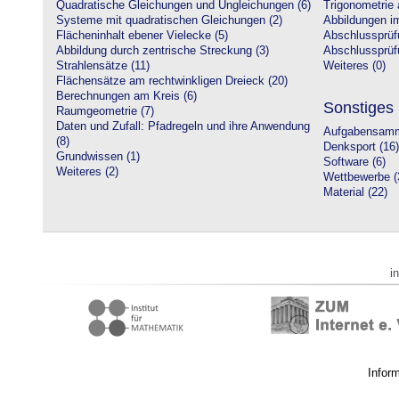
Quadratische Gleichungen und Ungleichungen (6)
Trigonometrie 
Systeme mit quadratischen Gleichungen (2)
Abbildungen i
Flächeninhalt ebener Vielecke (5)
Abschlussprüf
Abbildung durch zentrische Streckung (3)
Abschlussprüfu
Strahlensätze (11)
Weiteres (0)
Flächensätze am rechtwinkligen Dreieck (20)
Berechnungen am Kreis (6)
Sonstiges
Raumgeometrie (7)
Daten und Zufall: Pfadregeln und ihre Anwendung
Aufgabensamm
(8)
Denksport (16)
Grundwissen (1)
Software (6)
Weiteres (2)
Wettbewerbe (
Material (22)
i
Infor