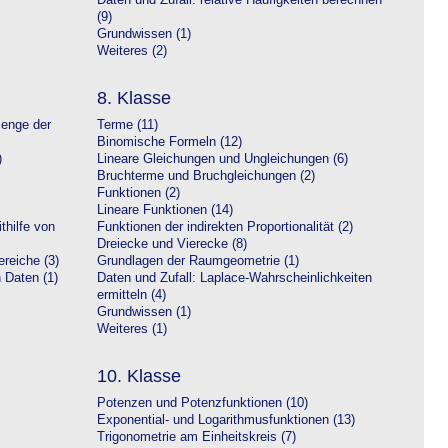
Daten und Zufall: relative Häufigkeiten berechnen
(9)
Grundwissen (1)
Weiteres (2)
8. Klasse
Menge der
Terme (11)
Binomische Formeln (12)
)
Lineare Gleichungen und Ungleichungen (6)
Bruchterme und Bruchgleichungen (2)
Funktionen (2)
Lineare Funktionen (14)
hilfe von
Funktionen der indirekten Proportionalität (2)
Dreiecke und Vierecke (8)
reiche (3)
Grundlagen der Raumgeometrie (1)
n Daten (1)
Daten und Zufall: Laplace-Wahrscheinlichkeiten
ermitteln (4)
Grundwissen (1)
Weiteres (1)
10. Klasse
Potenzen und Potenzfunktionen (10)
Exponential- und Logarithmusfunktionen (13)
Trigonometrie am Einheitskreis (7)