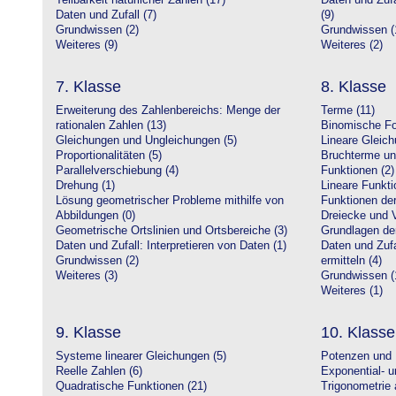
Teilbarkeit natürlicher Zahlen (17)
Daten und Zufa
Daten und Zufall (7)
(9)
Grundwissen (2)
Grundwissen (
Weiteres (9)
Weiteres (2)
7. Klasse
8. Klasse
Erweiterung des Zahlenbereichs: Menge der
Terme (11)
rationalen Zahlen (13)
Binomische Fo
Gleichungen und Ungleichungen (5)
Lineare Gleic
Proportionalitäten (5)
Bruchterme un
Parallelverschiebung (4)
Funktionen (2)
Drehung (1)
Lineare Funkti
Lösung geometrischer Probleme mithilfe von
Funktionen der 
Abbildungen (0)
Dreiecke und V
Geometrische Ortslinien und Ortsbereiche (3)
Grundlagen de
Daten und Zufall: Interpretieren von Daten (1)
Daten und Zufa
Grundwissen (2)
ermitteln (4)
Weiteres (3)
Grundwissen (
Weiteres (1)
9. Klasse
10. Klasse
Systeme linearer Gleichungen (5)
Potenzen und 
Reelle Zahlen (6)
Exponential- u
Quadratische Funktionen (21)
Trigonometrie 