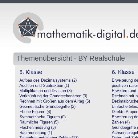
Themenübersicht - BY Realschule
5. Klasse
6. Klasse
Aufbau des Dezimalsystems (2)
Erweiterung d
Addition und Subtraktion (1)
positiven ratio
Multiplikation und Division (3)
Erweitern und 
Verknüpfung der Grundrechenarten (3)
Rechnen mit po
Rechnen mit Größen aus dem Alltag (5)
Dezimalbrüche
Geometrische Grundbegriffe (2)
Einfache Glei
Ebene Figuren (4)
Direkte Proport
Symmetrische Figuren (0)
Erweiterung d
Räumliche Figuren (5)
Zahlen (4)
Flächenmessung (3)
Grundbegriffe 
Raummessung (1)
Achsenspiegel