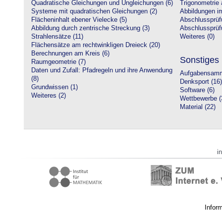
Quadratische Gleichungen und Ungleichungen (6)
Trigonometrie 
Systeme mit quadratischen Gleichungen (2)
Abbildungen i
Flächeninhalt ebener Vielecke (5)
Abschlussprüf
Abbildung durch zentrische Streckung (3)
Abschlussprüfu
Strahlensätze (11)
Weiteres (0)
Flächensätze am rechtwinkligen Dreieck (20)
Berechnungen am Kreis (6)
Sonstiges
Raumgeometrie (7)
Daten und Zufall: Pfadregeln und ihre Anwendung
Aufgabensamm
(8)
Denksport (16)
Grundwissen (1)
Software (6)
Weiteres (2)
Wettbewerbe (
Material (22)
i
Infor