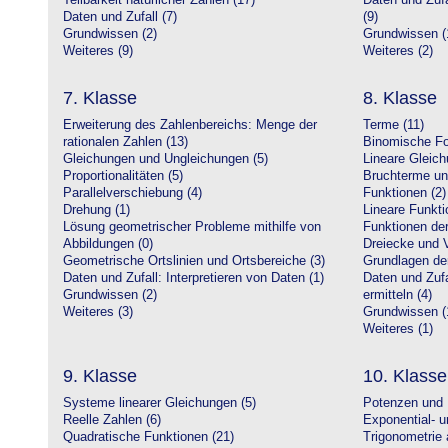
Teilbarkeit natürlicher Zahlen (17)
Daten und Zufa
Daten und Zufall (7)
(9)
Grundwissen (2)
Grundwissen (
Weiteres (9)
Weiteres (2)
7. Klasse
8. Klasse
Erweiterung des Zahlenbereichs: Menge der
Terme (11)
rationalen Zahlen (13)
Binomische Fo
Gleichungen und Ungleichungen (5)
Lineare Gleic
Proportionalitäten (5)
Bruchterme un
Parallelverschiebung (4)
Funktionen (2)
Drehung (1)
Lineare Funkti
Lösung geometrischer Probleme mithilfe von
Funktionen der 
Abbildungen (0)
Dreiecke und V
Geometrische Ortslinien und Ortsbereiche (3)
Grundlagen de
Daten und Zufall: Interpretieren von Daten (1)
Daten und Zufa
Grundwissen (2)
ermitteln (4)
Weiteres (3)
Grundwissen (
Weiteres (1)
9. Klasse
10. Klasse
Systeme linearer Gleichungen (5)
Potenzen und 
Reelle Zahlen (6)
Exponential- u
Quadratische Funktionen (21)
Trigonometrie 