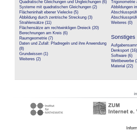
Quadratische Gleichungen und Ungleichungen (6)
Trigonometrie 
Systeme mit quadratischen Gleichungen (2)
Abbildungen i
Flächeninhalt ebener Vielecke (5)
Abschlussprüf
Abbildung durch zentrische Streckung (3)
Abschlussprüfu
Strahlensätze (11)
Weiteres (0)
Flächensätze am rechtwinkligen Dreieck (20)
Berechnungen am Kreis (6)
Sonstiges
Raumgeometrie (7)
Daten und Zufall: Pfadregeln und ihre Anwendung
Aufgabensamm
(8)
Denksport (16)
Grundwissen (1)
Software (6)
Weiteres (2)
Wettbewerbe (
Material (22)
i
Infor