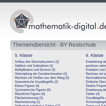
Themenübersicht - BY Realschule
5. Klasse
6. Klasse
Aufbau des Dezimalsystems (2)
Erweiterung d
Addition und Subtraktion (1)
positiven ratio
Multiplikation und Division (3)
Erweitern und 
Verknüpfung der Grundrechenarten (3)
Rechnen mit po
Rechnen mit Größen aus dem Alltag (5)
Dezimalbrüche
Geometrische Grundbegriffe (2)
Einfache Glei
Ebene Figuren (4)
Direkte Proport
Symmetrische Figuren (0)
Erweiterung d
Räumliche Figuren (5)
Zahlen (4)
Flächenmessung (3)
Grundbegriffe 
Raummessung (1)
Achsenspiegel