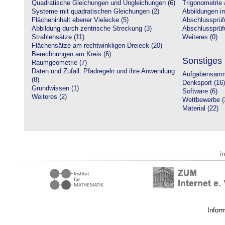
Quadratische Gleichungen und Ungleichungen (6)
Trigonometrie 
Systeme mit quadratischen Gleichungen (2)
Abbildungen i
Flächeninhalt ebener Vielecke (5)
Abschlussprüf
Abbildung durch zentrische Streckung (3)
Abschlussprüfu
Strahlensätze (11)
Weiteres (0)
Flächensätze am rechtwinkligen Dreieck (20)
Berechnungen am Kreis (6)
Sonstiges
Raumgeometrie (7)
Daten und Zufall: Pfadregeln und ihre Anwendung
Aufgabensamm
(8)
Denksport (16)
Grundwissen (1)
Software (6)
Weiteres (2)
Wettbewerbe (
Material (22)
i
Infor