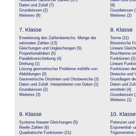
Teilbarkeit natürlicher Zahlen (17)
Daten und Zufa
Daten und Zufall (7)
(9)
Grundwissen (2)
Grundwissen (
Weiteres (9)
Weiteres (2)
7. Klasse
8. Klasse
Erweiterung des Zahlenbereichs: Menge der
Terme (11)
rationalen Zahlen (13)
Binomische Fo
Gleichungen und Ungleichungen (5)
Lineare Gleic
Proportionalitäten (5)
Bruchterme un
Parallelverschiebung (4)
Funktionen (2)
Drehung (1)
Lineare Funkti
Lösung geometrischer Probleme mithilfe von
Funktionen der 
Abbildungen (0)
Dreiecke und V
Geometrische Ortslinien und Ortsbereiche (3)
Grundlagen de
Daten und Zufall: Interpretieren von Daten (1)
Daten und Zufa
Grundwissen (2)
ermitteln (4)
Weiteres (3)
Grundwissen (
Weiteres (1)
9. Klasse
10. Klasse
Systeme linearer Gleichungen (5)
Potenzen und 
Reelle Zahlen (6)
Exponential- u
Quadratische Funktionen (21)
Trigonometrie 