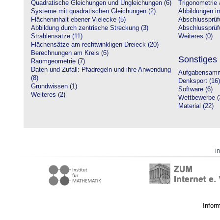
Quadratische Gleichungen und Ungleichungen (6)
Trigonometrie 
Systeme mit quadratischen Gleichungen (2)
Abbildungen i
Flächeninhalt ebener Vielecke (5)
Abschlussprüf
Abbildung durch zentrische Streckung (3)
Abschlussprüfu
Strahlensätze (11)
Weiteres (0)
Flächensätze am rechtwinkligen Dreieck (20)
Berechnungen am Kreis (6)
Sonstiges
Raumgeometrie (7)
Daten und Zufall: Pfadregeln und ihre Anwendung
Aufgabensamm
(8)
Denksport (16)
Grundwissen (1)
Software (6)
Weiteres (2)
Wettbewerbe (
Material (22)
i
Infor