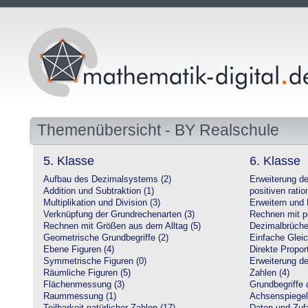
Themenübersicht - BY Realschule
5. Klasse
6. Klasse
Aufbau des Dezimalsystems (2)
Erweiterung d
Addition und Subtraktion (1)
positiven ratio
Multiplikation und Division (3)
Erweitern und 
Verknüpfung der Grundrechenarten (3)
Rechnen mit po
Rechnen mit Größen aus dem Alltag (5)
Dezimalbrüche
Geometrische Grundbegriffe (2)
Einfache Glei
Ebene Figuren (4)
Direkte Proport
Symmetrische Figuren (0)
Erweiterung d
Räumliche Figuren (5)
Zahlen (4)
Flächenmessung (3)
Grundbegriffe 
Raummessung (1)
Achsenspiegel