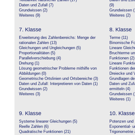
Teilbarkeit natürlicher Zahlen (17)
Daten und Zufa
Daten und Zufall (7)
(9)
Grundwissen (2)
Grundwissen (
Weiteres (9)
Weiteres (2)
7. Klasse
8. Klasse
Erweiterung des Zahlenbereichs: Menge der
Terme (11)
rationalen Zahlen (13)
Binomische Fo
Gleichungen und Ungleichungen (5)
Lineare Gleic
Proportionalitäten (5)
Bruchterme un
Parallelverschiebung (4)
Funktionen (2)
Drehung (1)
Lineare Funkti
Lösung geometrischer Probleme mithilfe von
Funktionen der 
Abbildungen (0)
Dreiecke und V
Geometrische Ortslinien und Ortsbereiche (3)
Grundlagen de
Daten und Zufall: Interpretieren von Daten (1)
Daten und Zufa
Grundwissen (2)
ermitteln (4)
Weiteres (3)
Grundwissen (
Weiteres (1)
9. Klasse
10. Klasse
Systeme linearer Gleichungen (5)
Potenzen und 
Reelle Zahlen (6)
Exponential- u
Quadratische Funktionen (21)
Trigonometrie 