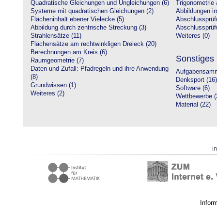
Quadratische Gleichungen und Ungleichungen (6)
Trigonometrie 
Systeme mit quadratischen Gleichungen (2)
Abbildungen i
Flächeninhalt ebener Vielecke (5)
Abschlussprüf
Abbildung durch zentrische Streckung (3)
Abschlussprüfu
Strahlensätze (11)
Weiteres (0)
Flächensätze am rechtwinkligen Dreieck (20)
Berechnungen am Kreis (6)
Sonstiges
Raumgeometrie (7)
Daten und Zufall: Pfadregeln und ihre Anwendung
Aufgabensamm
(8)
Denksport (16)
Grundwissen (1)
Software (6)
Weiteres (2)
Wettbewerbe (
Material (22)
i
Infor