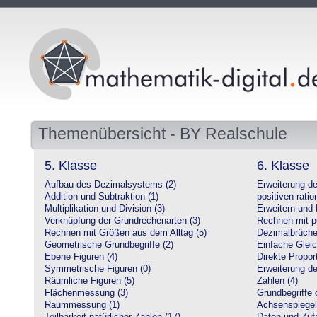
Themenübersicht - BY Realschule
5. Klasse
6. Klasse
Aufbau des Dezimalsystems (2)
Erweiterung d
Addition und Subtraktion (1)
positiven ratio
Multiplikation und Division (3)
Erweitern und 
Verknüpfung der Grundrechenarten (3)
Rechnen mit po
Rechnen mit Größen aus dem Alltag (5)
Dezimalbrüche
Geometrische Grundbegriffe (2)
Einfache Glei
Ebene Figuren (4)
Direkte Proport
Symmetrische Figuren (0)
Erweiterung d
Räumliche Figuren (5)
Zahlen (4)
Flächenmessung (3)
Grundbegriffe 
Raummessung (1)
Achsenspiegel