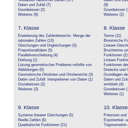
Teilbarkeit natürlicher Zahlen (17)
Daten und Zufa
Daten und Zufall (7)
(9)
Grundwissen (2)
Grundwissen (
Weiteres (9)
Weiteres (2)
7. Klasse
8. Klasse
Erweiterung des Zahlenbereichs: Menge der
Terme (11)
rationalen Zahlen (13)
Binomische Fo
Gleichungen und Ungleichungen (5)
Lineare Gleic
Proportionalitäten (5)
Bruchterme un
Parallelverschiebung (4)
Funktionen (2)
Drehung (1)
Lineare Funkti
Lösung geometrischer Probleme mithilfe von
Funktionen der 
Abbildungen (0)
Dreiecke und V
Geometrische Ortslinien und Ortsbereiche (3)
Grundlagen de
Daten und Zufall: Interpretieren von Daten (1)
Daten und Zufa
Grundwissen (2)
ermitteln (4)
Weiteres (3)
Grundwissen (
Weiteres (1)
9. Klasse
10. Klasse
Systeme linearer Gleichungen (5)
Potenzen und 
Reelle Zahlen (6)
Exponential- u
Quadratische Funktionen (21)
Trigonometrie 