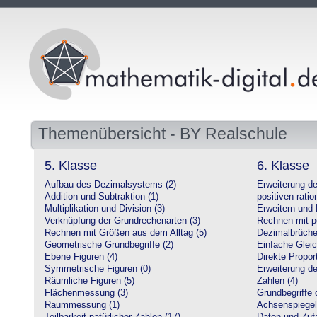
Themenübersicht - BY Realschule
5. Klasse
6. Klasse
Aufbau des Dezimalsystems (2)
Erweiterung d
Addition und Subtraktion (1)
positiven ratio
Multiplikation und Division (3)
Erweitern und 
Verknüpfung der Grundrechenarten (3)
Rechnen mit po
Rechnen mit Größen aus dem Alltag (5)
Dezimalbrüche
Geometrische Grundbegriffe (2)
Einfache Glei
Ebene Figuren (4)
Direkte Proport
Symmetrische Figuren (0)
Erweiterung d
Räumliche Figuren (5)
Zahlen (4)
Flächenmessung (3)
Grundbegriffe 
Raummessung (1)
Achsenspiegel