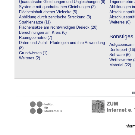
Quadratische Gleichungen und Ungleichungen (6)
Trigonometrie 
Systeme mit quadratischen Gleichungen (2)
Abbildungen i
Flächeninhalt ebener Vielecke (5)
Abschlussprüf
Abbildung durch zentrische Streckung (3)
Abschlussprüfu
Strahlensätze (11)
Weiteres (0)
Flächensätze am rechtwinkligen Dreieck (20)
Berechnungen am Kreis (6)
Sonstiges
Raumgeometrie (7)
Daten und Zufall: Pfadregeln und ihre Anwendung
Aufgabensamm
(8)
Denksport (16)
Grundwissen (1)
Software (6)
Weiteres (2)
Wettbewerbe (
Material (22)
i
Infor