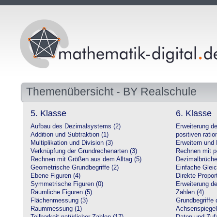
Themenübersicht - BY Realschule
5. Klasse
6. Klasse
Aufbau des Dezimalsystems (2)
Erweiterung d
Addition und Subtraktion (1)
positiven ratio
Multiplikation und Division (3)
Erweitern und 
Verknüpfung der Grundrechenarten (3)
Rechnen mit po
Rechnen mit Größen aus dem Alltag (5)
Dezimalbrüche
Geometrische Grundbegriffe (2)
Einfache Glei
Ebene Figuren (4)
Direkte Proport
Symmetrische Figuren (0)
Erweiterung d
Räumliche Figuren (5)
Zahlen (4)
Flächenmessung (3)
Grundbegriffe 
Raummessung (1)
Achsenspiegel