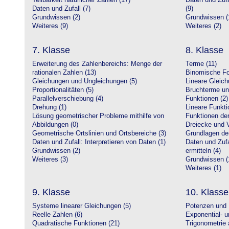
Teilbarkeit natürlicher Zahlen (17)
Daten und Zufa
Daten und Zufall (7)
(9)
Grundwissen (2)
Grundwissen (
Weiteres (9)
Weiteres (2)
7. Klasse
8. Klasse
Erweiterung des Zahlenbereichs: Menge der
Terme (11)
rationalen Zahlen (13)
Binomische Fo
Gleichungen und Ungleichungen (5)
Lineare Gleic
Proportionalitäten (5)
Bruchterme un
Parallelverschiebung (4)
Funktionen (2)
Drehung (1)
Lineare Funkti
Lösung geometrischer Probleme mithilfe von
Funktionen der 
Abbildungen (0)
Dreiecke und V
Geometrische Ortslinien und Ortsbereiche (3)
Grundlagen de
Daten und Zufall: Interpretieren von Daten (1)
Daten und Zufa
Grundwissen (2)
ermitteln (4)
Weiteres (3)
Grundwissen (
Weiteres (1)
9. Klasse
10. Klasse
Systeme linearer Gleichungen (5)
Potenzen und 
Reelle Zahlen (6)
Exponential- u
Quadratische Funktionen (21)
Trigonometrie 