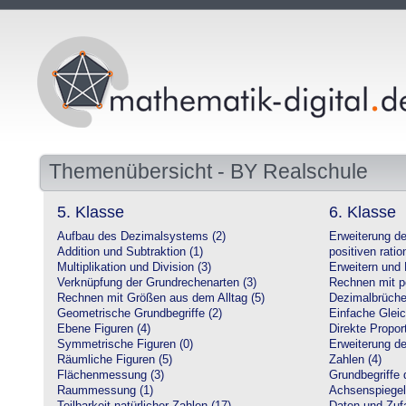
Themenübersicht - BY Realschule
5. Klasse
6. Klasse
Aufbau des Dezimalsystems (2)
Erweiterung d
Addition und Subtraktion (1)
positiven ratio
Multiplikation und Division (3)
Erweitern und 
Verknüpfung der Grundrechenarten (3)
Rechnen mit po
Rechnen mit Größen aus dem Alltag (5)
Dezimalbrüche
Geometrische Grundbegriffe (2)
Einfache Glei
Ebene Figuren (4)
Direkte Proport
Symmetrische Figuren (0)
Erweiterung d
Räumliche Figuren (5)
Zahlen (4)
Flächenmessung (3)
Grundbegriffe 
Raummessung (1)
Achsenspiegel