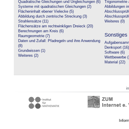
Quadratische Gleichungen und Ungleichungen (6)
Trigonometrie 
Systeme mit quadratischen Gleichungen (2)
Abbildungen i
Flächeninhalt ebener Vielecke (5)
Abschlussprüf
Abbildung durch zentrische Streckung (3)
Abschlussprüfu
Strahlensätze (11)
Weiteres (0)
Flächensätze am rechtwinkligen Dreieck (20)
Berechnungen am Kreis (6)
Sonstiges
Raumgeometrie (7)
Daten und Zufall: Pfadregeln und ihre Anwendung
Aufgabensamm
(8)
Denksport (16)
Grundwissen (1)
Software (6)
Weiteres (2)
Wettbewerbe (
Material (22)
i
Infor