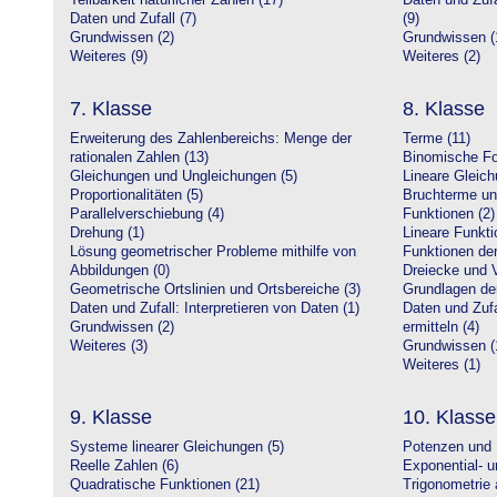
Teilbarkeit natürlicher Zahlen (17)
Daten und Zufa
Daten und Zufall (7)
(9)
Grundwissen (2)
Grundwissen (
Weiteres (9)
Weiteres (2)
7. Klasse
8. Klasse
Erweiterung des Zahlenbereichs: Menge der
Terme (11)
rationalen Zahlen (13)
Binomische Fo
Gleichungen und Ungleichungen (5)
Lineare Gleic
Proportionalitäten (5)
Bruchterme un
Parallelverschiebung (4)
Funktionen (2)
Drehung (1)
Lineare Funkti
Lösung geometrischer Probleme mithilfe von
Funktionen der 
Abbildungen (0)
Dreiecke und V
Geometrische Ortslinien und Ortsbereiche (3)
Grundlagen de
Daten und Zufall: Interpretieren von Daten (1)
Daten und Zufa
Grundwissen (2)
ermitteln (4)
Weiteres (3)
Grundwissen (
Weiteres (1)
9. Klasse
10. Klasse
Systeme linearer Gleichungen (5)
Potenzen und 
Reelle Zahlen (6)
Exponential- u
Quadratische Funktionen (21)
Trigonometrie 