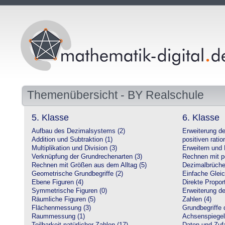
Themenübersicht - BY Realschule
5. Klasse
6. Klasse
Aufbau des Dezimalsystems (2)
Erweiterung d
Addition und Subtraktion (1)
positiven ratio
Multiplikation und Division (3)
Erweitern und 
Verknüpfung der Grundrechenarten (3)
Rechnen mit po
Rechnen mit Größen aus dem Alltag (5)
Dezimalbrüche
Geometrische Grundbegriffe (2)
Einfache Glei
Ebene Figuren (4)
Direkte Proport
Symmetrische Figuren (0)
Erweiterung d
Räumliche Figuren (5)
Zahlen (4)
Flächenmessung (3)
Grundbegriffe 
Raummessung (1)
Achsenspiegel