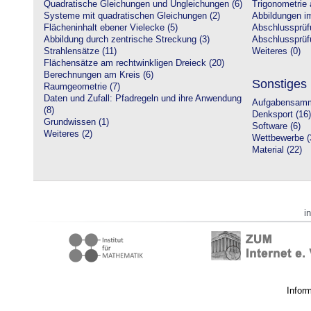
Quadratische Gleichungen und Ungleichungen (6)
Trigonometrie 
Systeme mit quadratischen Gleichungen (2)
Abbildungen i
Flächeninhalt ebener Vielecke (5)
Abschlussprüf
Abbildung durch zentrische Streckung (3)
Abschlussprüfu
Strahlensätze (11)
Weiteres (0)
Flächensätze am rechtwinkligen Dreieck (20)
Berechnungen am Kreis (6)
Sonstiges
Raumgeometrie (7)
Daten und Zufall: Pfadregeln und ihre Anwendung
Aufgabensamm
(8)
Denksport (16)
Grundwissen (1)
Software (6)
Weiteres (2)
Wettbewerbe (
Material (22)
i
Infor