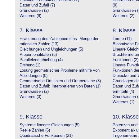
Teilbarkeit natürlicher Zahlen (17)
Daten und Zufa
Daten und Zufall (7)
(9)
Grundwissen (2)
Grundwissen (
Weiteres (9)
Weiteres (2)
7. Klasse
8. Klasse
Erweiterung des Zahlenbereichs: Menge der
Terme (11)
rationalen Zahlen (13)
Binomische Fo
Gleichungen und Ungleichungen (5)
Lineare Gleic
Proportionalitäten (5)
Bruchterme un
Parallelverschiebung (4)
Funktionen (2)
Drehung (1)
Lineare Funkti
Lösung geometrischer Probleme mithilfe von
Funktionen der 
Abbildungen (0)
Dreiecke und V
Geometrische Ortslinien und Ortsbereiche (3)
Grundlagen de
Daten und Zufall: Interpretieren von Daten (1)
Daten und Zufa
Grundwissen (2)
ermitteln (4)
Weiteres (3)
Grundwissen (
Weiteres (1)
9. Klasse
10. Klasse
Systeme linearer Gleichungen (5)
Potenzen und 
Reelle Zahlen (6)
Exponential- u
Quadratische Funktionen (21)
Trigonometrie 