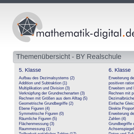
Themenübersicht - BY Realschule
5. Klasse
6. Klasse
Aufbau des Dezimalsystems (2)
Erweiterung d
Addition und Subtraktion (1)
positiven ratio
Multiplikation und Division (3)
Erweitern und 
Verknüpfung der Grundrechenarten (3)
Rechnen mit po
Rechnen mit Größen aus dem Alltag (5)
Dezimalbrüche
Geometrische Grundbegriffe (2)
Einfache Glei
Ebene Figuren (4)
Direkte Proport
Symmetrische Figuren (0)
Erweiterung d
Räumliche Figuren (5)
Zahlen (4)
Flächenmessung (3)
Grundbegriffe 
Raummessung (1)
Achsenspiegel