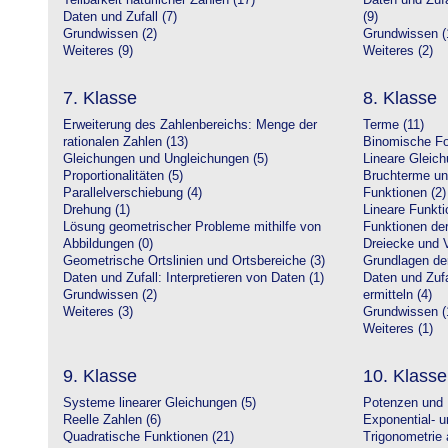
Teilbarkeit natürlicher Zahlen (17)
Daten und Zufa
Daten und Zufall (7)
(9)
Grundwissen (2)
Grundwissen (
Weiteres (9)
Weiteres (2)
7. Klasse
8. Klasse
Erweiterung des Zahlenbereichs: Menge der
Terme (11)
rationalen Zahlen (13)
Binomische Fo
Gleichungen und Ungleichungen (5)
Lineare Gleic
Proportionalitäten (5)
Bruchterme un
Parallelverschiebung (4)
Funktionen (2)
Drehung (1)
Lineare Funkti
Lösung geometrischer Probleme mithilfe von
Funktionen der 
Abbildungen (0)
Dreiecke und V
Geometrische Ortslinien und Ortsbereiche (3)
Grundlagen de
Daten und Zufall: Interpretieren von Daten (1)
Daten und Zufa
Grundwissen (2)
ermitteln (4)
Weiteres (3)
Grundwissen (
Weiteres (1)
9. Klasse
10. Klasse
Systeme linearer Gleichungen (5)
Potenzen und 
Reelle Zahlen (6)
Exponential- u
Quadratische Funktionen (21)
Trigonometrie 