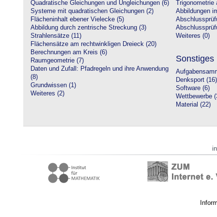
Quadratische Gleichungen und Ungleichungen (6)
Trigonometrie 
Systeme mit quadratischen Gleichungen (2)
Abbildungen i
Flächeninhalt ebener Vielecke (5)
Abschlussprüf
Abbildung durch zentrische Streckung (3)
Abschlussprüfu
Strahlensätze (11)
Weiteres (0)
Flächensätze am rechtwinkligen Dreieck (20)
Berechnungen am Kreis (6)
Sonstiges
Raumgeometrie (7)
Daten und Zufall: Pfadregeln und ihre Anwendung
Aufgabensamm
(8)
Denksport (16)
Grundwissen (1)
Software (6)
Weiteres (2)
Wettbewerbe (
Material (22)
i
Infor