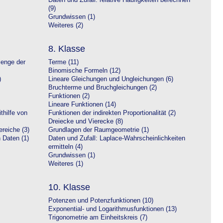
Daten und Zufall: relative Häufigkeiten berechnen
(9)
Grundwissen (1)
Weiteres (2)
8. Klasse
Menge der
Terme (11)
Binomische Formeln (12)
)
Lineare Gleichungen und Ungleichungen (6)
Bruchterme und Bruchgleichungen (2)
Funktionen (2)
Lineare Funktionen (14)
hilfe von
Funktionen der indirekten Proportionalität (2)
Dreiecke und Vierecke (8)
reiche (3)
Grundlagen der Raumgeometrie (1)
n Daten (1)
Daten und Zufall: Laplace-Wahrscheinlichkeiten
ermitteln (4)
Grundwissen (1)
Weiteres (1)
10. Klasse
Potenzen und Potenzfunktionen (10)
Exponential- und Logarithmusfunktionen (13)
Trigonometrie am Einheitskreis (7)