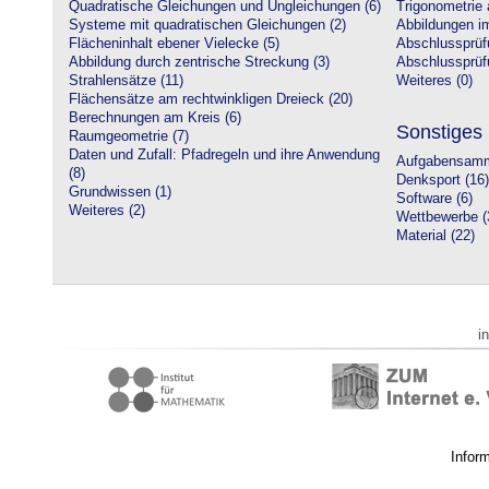
Quadratische Gleichungen und Ungleichungen (6)
Trigonometrie 
Systeme mit quadratischen Gleichungen (2)
Abbildungen i
Flächeninhalt ebener Vielecke (5)
Abschlussprüf
Abbildung durch zentrische Streckung (3)
Abschlussprüfu
Strahlensätze (11)
Weiteres (0)
Flächensätze am rechtwinkligen Dreieck (20)
Berechnungen am Kreis (6)
Sonstiges
Raumgeometrie (7)
Daten und Zufall: Pfadregeln und ihre Anwendung
Aufgabensamm
(8)
Denksport (16)
Grundwissen (1)
Software (6)
Weiteres (2)
Wettbewerbe (
Material (22)
i
Infor