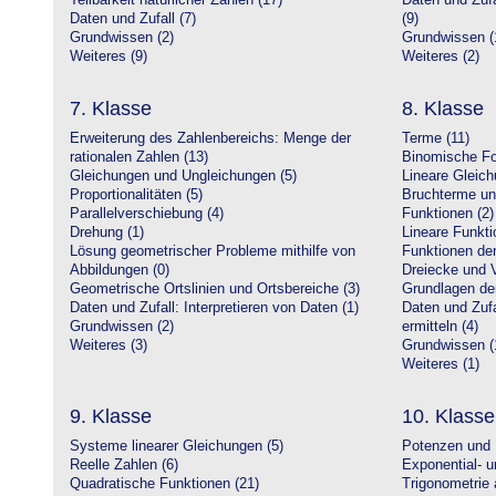
Teilbarkeit natürlicher Zahlen (17)
Daten und Zufa
Daten und Zufall (7)
(9)
Grundwissen (2)
Grundwissen (
Weiteres (9)
Weiteres (2)
7. Klasse
8. Klasse
Erweiterung des Zahlenbereichs: Menge der
Terme (11)
rationalen Zahlen (13)
Binomische Fo
Gleichungen und Ungleichungen (5)
Lineare Gleic
Proportionalitäten (5)
Bruchterme un
Parallelverschiebung (4)
Funktionen (2)
Drehung (1)
Lineare Funkti
Lösung geometrischer Probleme mithilfe von
Funktionen der 
Abbildungen (0)
Dreiecke und V
Geometrische Ortslinien und Ortsbereiche (3)
Grundlagen de
Daten und Zufall: Interpretieren von Daten (1)
Daten und Zufa
Grundwissen (2)
ermitteln (4)
Weiteres (3)
Grundwissen (
Weiteres (1)
9. Klasse
10. Klasse
Systeme linearer Gleichungen (5)
Potenzen und 
Reelle Zahlen (6)
Exponential- u
Quadratische Funktionen (21)
Trigonometrie 