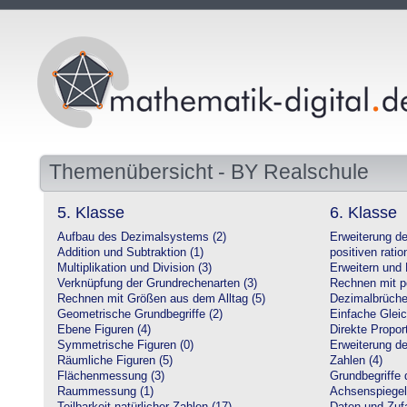
Themenübersicht - BY Realschule
5. Klasse
6. Klasse
Aufbau des Dezimalsystems (2)
Erweiterung d
Addition und Subtraktion (1)
positiven ratio
Multiplikation und Division (3)
Erweitern und 
Verknüpfung der Grundrechenarten (3)
Rechnen mit po
Rechnen mit Größen aus dem Alltag (5)
Dezimalbrüche
Geometrische Grundbegriffe (2)
Einfache Glei
Ebene Figuren (4)
Direkte Proport
Symmetrische Figuren (0)
Erweiterung d
Räumliche Figuren (5)
Zahlen (4)
Flächenmessung (3)
Grundbegriffe 
Raummessung (1)
Achsenspiegel